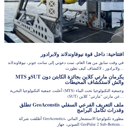
افتتاحية: داخل قوة نيوفاوندلاند ولابرادور
في وقت سابق من هذا العام، تمت دعوتي إلى سانت جونز، نيوفاوندلاند
ولابرادور ، لاكتشاف كيف تطورت…
MTS وSUT يكرمان مارتي كلاين بجائزة الكابتن دون
والش لاستكشاف المحيطات
أعلنت جمعية التكنولوجيا البحرية (MTS) وجمعية التكنولوجيا تحت الماء
(SUT) عن مارتن "مارتي" كلاين…
تطلق GeoAcoustis ملف التعريف الفرعي السفلي
وقدرات تكامل البرامج
أطلقت شركة GeoAcoustics، مطورة تكنولوجيا الاستشعار المائي
الصوتي، جهاز GeoPulse 2 Sub-Bottom…