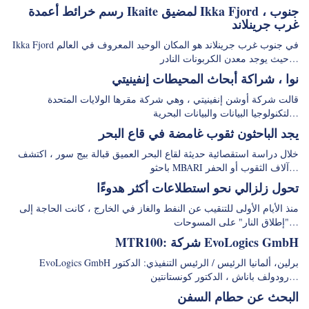
رسم خرائط أعمدة Ikaite لمضيق Ikka Fjord ، جنوب
غرب جرينلاند
Ikka Fjord في جنوب غرب جرينلاند هو المكان الوحيد المعروف في العالم
حيث يوجد معدن الكربونات النادر…
نوا ، شراكة أبحاث المحيطات إنفينيتي
قالت شركة أوشن إنفينيتي ، وهي شركة مقرها الولايات المتحدة
لتكنولوجيا البيانات والبيانات البحرية…
يجد الباحثون ثقوب غامضة في قاع البحر
خلال دراسة استقصائية حديثة لقاع البحر العميق قبالة بيج سور ، اكتشف
باحثو MBARI آلاف الثقوب أو الحفر…
تحول زلزالي نحو استطلاعات أكثر هدوءًا
منذ الأيام الأولى للتنقيب عن النفط والغاز في الخارج ، كانت الحاجة إلى
"إطلاق النار" على المسوحات…
MTR100: شركة EvoLogics GmbH
EvoLogics GmbH برلين، ألمانيا الرئيس / الرئيس التنفيذي: الدكتور
رودولف باناش ، الدكتور كونستانتين…
البحث عن حطام السفن