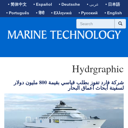
• 日本語
• عربى
• Deutsche
• Español
• 简体中文
• Português
• हिंदी
• Ελληνικά
• Русский
• English
Hydrgraphic
شركة فارد تفوز بطلب قياسي بقيمة 800 مليون دولار
لسفينة أبحاث أعماق البحار