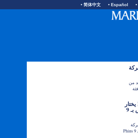
• 简体中文
• Español
•
 أول جهاز
Sail من
ئة
يختار Bedrock نظام الملاحة Phins
9 الخاص بـ Exail للجيل القادم من
 بيع لنظام
Phins 9 المدمج للملاحة بالقصور الذاتي (INS)