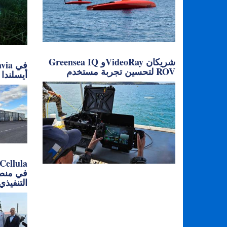
Greensea IQ وVideoRay شريكان
لتحسين تجربة مستخدم ROV
أيسلندا
التنفيذي