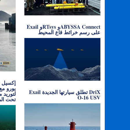
Exail وRTsys وABYSSA Connect
على رسم خرائط قاع المحيط
يورو م
Exail تطلق سيارتها الجديدة DriX
لتوريد 
O-16 USV
تحت الم