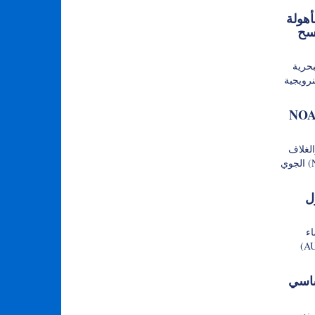
هولة
 تحت
DeepOc
Aker B على
قودًا لخدمات بيانات
الغلاف
الجوي (NOAA) توسيع استخدامها للأنظمة غير
اصة
اء
كة فيما يُقال إنها
SubSeaS
 (ERDC)