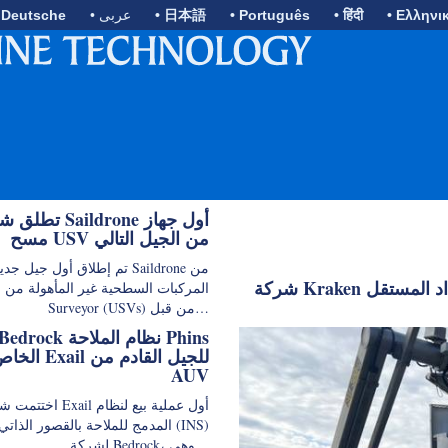
• Ελληνι
• हिंदी
• Português
• 日本語
• عربى
 Deutsche
تطلق شركة Saildrone
مسح USV من الجيل التالي
تم إطلاق أول جيل جديد من drone
شركة Kraken تعرض نظام الإطلاق والاسترداد المستقل KATFISH لعملاء
المركبات السطحية غير المأهولة من ف
Surveyor (USVs) من قبل…
AUV
اختتمت شركة Exail أول عملية
لشركة Bedrock، وهي…