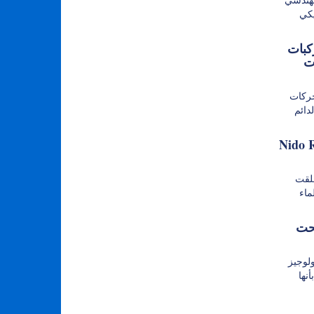
يكي
كبات
ت
ركات
PMSM)
 طائرتين بدون
Nido R طائرات بدون طيار
Sibiu N. تقدم
تحت
 (OPT)
نها