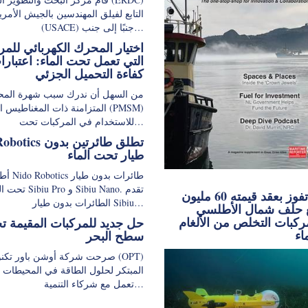
التابع لفيلق المهندسين بالجيش الأمر
(USACE) جنبًا إلى جنب…
اختيار المحرك الكهربائي للمر
التي تعمل تحت الماء: اعتبارا
كفاءة التحميل الجزئي
من السهل أن ندرك سبب شهرة المح
المتزامنة ذات المغناطيس الدائم (
للاستخدام في المركبات تحت…
Nido Robotics تطلق
طيار تحت الماء
أطلقت obotics
تحت الماء Sibiu Pro و ano
إكسيل تفوز بعقد قيمته 60 مليون
الطائرات بدون طيار Sibiu…
ع حلف شمال الأطلسي
مركبات التخلص من الألغام
حل جديد للمركبات المقيمة 
اء
سطح البحر
صرحت شركة أوشن باور تكنولوجيز
المبتكر لحلول الطاقة في المحيطات بأ
تعمل مع شركاء التنمية…