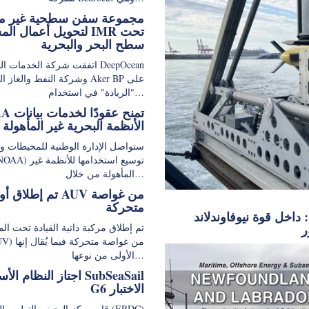
مجموعة سفن سطحية غير مأ
لتحويل أعمال المسح IMR
سطح البحر والبحرية
اتفقت شركة الخدمات البحرية ean
وشركة النفط والغاز النرويجية P
"الريادة" في استخدام…
NOAA تمنح ع
الأنظمة البحرية غير المأهولة
ستواصل الإدارة الوطنية للمحيطات و
المأهولة من خلال…
تم إطلاق أول AUV من غو
متحركة
: داخل قوة نيوفاوندلاند
ر
تم إطلاق مركبة ذاتية القيادة تحت الم
(AUV) من غواصة متحر
الأولى من نوعها…
اجتاز النظام الأساسي ail
G6 الاختبار
قام مركز البحث والتطوير الهندسي