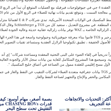
سيتم الحصول على البيانات السيزمية باستخدام تقنية اكتساب العقدة 4 جي في جيوفولوجيات فيرفيلد مع العمليات المتوقع أن تبدأ في ال
"سيعزز مشروع التعديل تغطيتنا الحالية للبيانات في منطقة وسط المكسيك في الولايات المتحدة
البيانات الزلزالية العقدية للتغلب على تحديات التصوير في هذه المنطقة. في مشروع التعديل ، ستعيد كل من 
قال موريس نسيم ، رئيس WesternGeco ، شلمبرجير ، "شلمبرجير و TGS قاموا ببناء معرفة جيوفيزيائية وجيولوجية واسعة في هذا الجز
ليج المكسيك الأمريكي. تماشياً مع استراتيجية WesternGeco للأصول الخفيفة ، تطبيق تكنولوجيا الزلازل العقدية وستساعد تقنيات التصوير 
راً تدريجياً في إلقاء الضوء على البنى التحتية المعقدة ومساعدة شركات" إي آند
ية. وسيجمع هذا المشروع المتكامل للغاية بين بيانات سجل الآبار والجودة العالية
ويدعم هذا الاستطلاع عن طريق التمويل المسبق للصناعة. توفر TGS بيانات جغرافية متعددة العملاء لشركات التنقيب عن النفط والغاز 
المكامن والحفر والإنتاج والتجهيز لصناعة النفط والغاز.
كثر: التحديات والاتجاهات
بصمة أصغر، مهام أوسع: كي
ة التجريف
مركبات s
التفتيش تحت سطح البحر