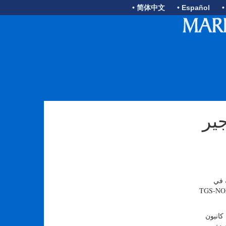
• 简体中文
• Español
•
لازل في الولايات
 في
TGS-NOPEC
 في مناطق المليسيسيبي كانيون
يدة.