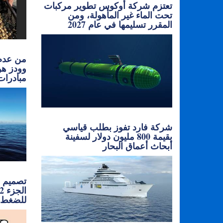
تعتزم شركة أوكوس تطوير مركبات
تحت الماء غير المأهولة، ومن
المقرر تسليمها في عام 2027
من عدم 
وودز هو
مبادرات
شركة فارد تفوز بطلب قياسي
بقيمة 800 مليون دولار لسفينة
أبحاث أعماق البحار
تصميم ح
للضغط 