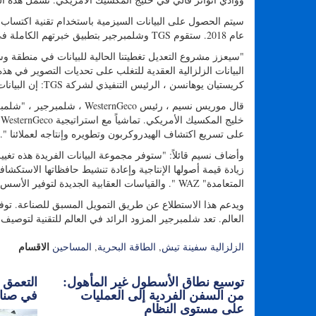
عام 2018. ستقوم TGS وشلمبرجير بتطبيق خبرتهم الكاملة في معالجة السمت ، ونتوقع تقديم بيانات نهائية للعملاء في الربع الأول من عام 2020.
كريستيان يوهانسن ، الرئيس التنفيذي لشركة TGS: إن البيانات الزلزالية الخاصة بـ WAZ توفر بيانات زلزالية عقابية حديثة وعالية الجودة لعملائنا.
خ
على تسريع اكتشاف الهيدروكربون وتطويره وإنتاجه لعملائنا ".
وأضاف نسيم قائلاً: "ستوفر مجموعة البيانات الفريدة هذه تغيي
زيادة قيمة أصولها الإنتاجية وإعادة تنشيط حافظاتها الاستكشاف
المتعامدة" WAZ ". والقياسات العقابية الجديدة لتوفير الأسس لأول مسح إقليمي للعقدة ممول من الصناعة في أعماق خليج المكسيك ".
العالم. تعد شلمبرجير المزود الرائد في العالم للتقنية لتوصيف 
الاقسام
الزلزالية سفينة تيش
,
الطاقة البحرية
,
المساحين
توسيع نطاق الأسطول غير المأهول:
التعمق أ
من السفن الفردية إلى العمليات
في صناع
على مستوى النظام