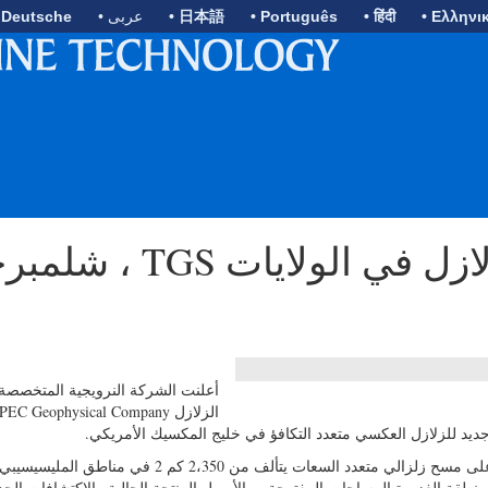
• Ελληνι
• हिंदी
• Português
• 日本語
• عربى
 Deutsche
شلمبرجير ، TGS أكياس مشروع جديد للز
أعلنت الشركة النرويجية المتخصصة
الزلازل  Geophysical Company
وسيشمل المشروع ، الذي يحمل اسم "التعديل" ، الاستحواذ على مسح زلزالي متعدد السعات يتألف من 2،350 كم 2
طقة الغزيرة المساحات المفتوحة ، والأصول المنتجة الحالية والاكتشافات الجد