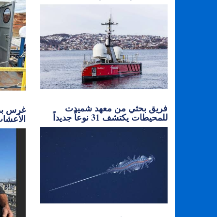
فريق بحثي من معهد شميدت
غرس بذو
للمحيطات يكتشف 31 نوعاً جديداً
الأعشاب