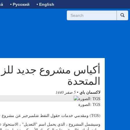
κά
• Русский
• English
المتحدة
لاكسمان باي
•
5 صفر 1440
الصورة: TGS
(TGS) ومقدمي خدمات حقول النفط شلمبرجير عن مشروع جديد للزلازل العكسي متعدد التكافؤ في خليج المكسيك الأمريكي.
ووادي أتواتر فالي في خليج المكسيك الأمريكي. تشمل هذه المن