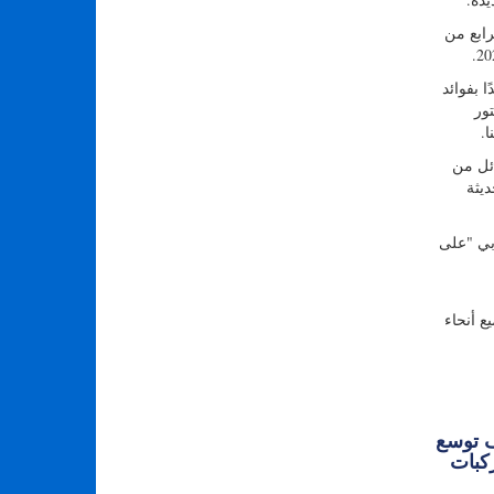
ربع الرابع من
 الأمريكية. تبدي شركات E & P اهتمامًا متزايدًا بفوائد
TGS و Schlumberger وقال الدكتور
ء الهائل من
الحديثة
 بي "على
في جميع أنحاء
ف توسع
CHASING ROV قدرات