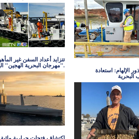
تتزايد أعداد السفن غير المأه
"مهرجان البحرية الهجين" اليوم.
ر الإلهام: استعادة
 البحرية
اكتشاف فتحات حرارية مائية