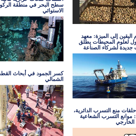
سطح البحر في منطقة الركو
الاستوائي
اليقين إلى الميزة: معهد
ل لعلوم المحيطات يطلق
 جديدة لشركاء الصناعة
كسر الجمود في أبحاث القط
الشمالي
لقات منع التسرب الدائرية،
الجزء 2: موانع التسرب الشعاعية
الخارجي