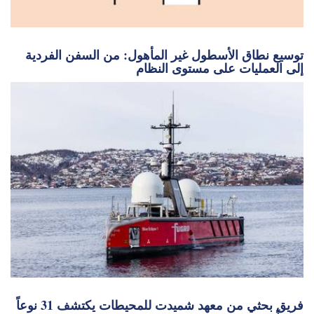
توسيع نطاق الأسطول غير المأهول: من السفن الفردية
إلى العمليات على مستوى النظام
فريق بحثي من معهد شميدت للمحيطات يكتشف 31 نوعاً