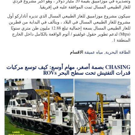
وتصديره في موزامبيق بقيمة 20 مليار دولار ، وهو أكبر مشروع فردي
للغاز الطبيعي المسال تمت الموافقة عليه في إفريقيا.
سيكون مشروع موزامبيق للغاز الطبيعي المسال الذي تديره أناداركو أول
مشروع للغاز الطبيعي المسال في البلاد ، ويتألف في البداية من قطرين
للغاز الطبيعي المسال بسعة إجمالية تبلغ 12.88 مليون طن متري سنويًا
(Mtpa) لدعم تطوير حقول غولفينو / أتوم الواقعة بالكامل داخل الخارج
المنطقة 1.
الاقسام
الطاقة البحرية
,
مياه عميقة
بصمة أصغر، مهام أوسع: كيف توسع مركبات CHASING
ROVs قدرات التفتيش تحت سطح البحر