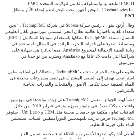
FMCTI التابعة لها والمملوكة بالكامل للولايات المتحدة (FMC
Technologies Inc.) ، لتوفير أجهزة تحت البحر لدعم إنشاء الآبار ونطاق
EPCI.
وقال أرنود بيتون ، رئيس شركة Subsea في شركة TechnipFMC ، "نحن
سعداء للغاية باختيارنا لغالبية نطاق البحر المسمى موزامبيق للغاز الطبيعي
المسال. ستنفذ TechnipFMC نطاقها باستخدام نموذجنا المتكامل (iEPCI)
وستسلط الضوء على قدراتنا البحرية الرائدة في المجال للمساعدة في
زيادة القيمة الإجمالية لمشروع Anadarko. هذه الجائزة هي شهادة على
شراكتنا التي دامت 25 عامًا مع Anadarko وستزيد من تواجدنا في
موزمبيق ".
علاوة على هذه الجوائز ، دخلت TechnipFMC و Allseas في اتفاقية تعاون
استراتيجي تهدف إلى السعي المشترك في تنفيذ مشروعات محددة في
المياه العميقة حيث تتكامل الأصول والمنتجات والقدرات الخاصة
بالشركتين.
دعماً لهذه الجوائز ، تعمل TechnipFMC على زيادة تواجدها في موزمبيق
وافتتحت مكتبًا جديدًا في مابوتو بموزمبيق في فبراير 2019. من خلال
اتفاقيات تعاون مكثفة مع جامعات محلية مثل UEM و Uni Lurio ، ستوفر
TechnipFMC فرص تدريب للمهندسين الموزامبيقيين الشباب. سيستمر
البناء على خبرتنا المحلية.
أعطى
أناداركو الضوء الأخضر يوم الثلاثاء لبناء محطة لتسييل الغاز