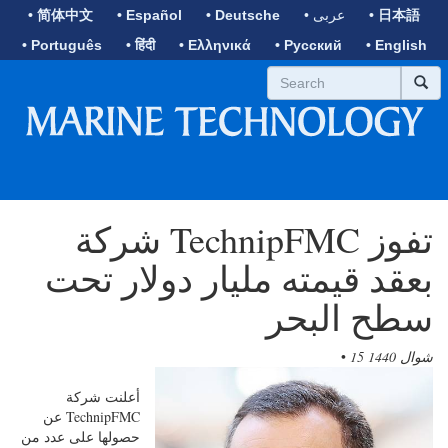
• 日本語
• عربى
• Deutsche
• Español
• 简体中文
• Português
• हिंदी
• Ελληνικά
• Русский
• English
شركة TechnipFMC تفوز
بعقد قيمته مليار دولار تحت
سطح البحر
15 شوال 1440
•
أعلنت شركة
TechnipFMC عن
حصولها على عدد من