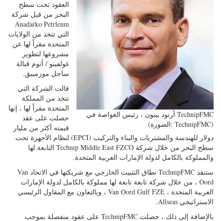
العقود تحت سطح
البحر من قبل شركة
Anadarko Petrleum
التي تتخذ من الولايات
المتحدة مقراً لها عن
مشروعها لتطوير
غولفينو / أتوم قبالة
ساحل موزمبيق.
قالت الشركة التي
تتخذ من المملكة
المتحدة مقراً لها ، إنها
أرنود بيتون ، رئيس الغواصة في TechnipFMC
حصلت على عقد
(الصورة: TechnipFMC)
قيمته أكثر من مليار
دولار للهندسة والمشتريات والبناء والتركيب (EPCI) لنظام الأجهزة تحت
سطح البحر من خلال شركة Technip Middle East FZCO التابعة لها
والمملوكة بالكامل لدولة الإمارات العربية المتحدة.
ستنفذ TechnipFMC نطاق التثبيت الخارجي مع شريكتها في الاتحاد Van
Oord ، من خلال شركة تابعة تابعة لها مملوكة بالكامل لدولة الإمارات
العربية المتحدة ، Van Oord Gulf FZE ، وبالتعاون مع المقاول الرئيسي
الاستراتيجي Allseas.
بالإضافة إلى ذلك ، حصلت TechnipFMC على عقود منفصلة بموجب