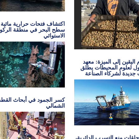
اكتشاف فتحات حرارية مائية
سطح البحر في منطقة الركو
الاستوائي
اليقين إلى الميزة: معهد
ل لعلوم المحيطات يطلق
 جديدة لشركاء الصناعة
كسر الجمود في أبحاث القط
الشمالي
لقات منع التسرب الدائرية،