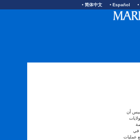
• 简体中文
• Español
•
ميس أن
 الولايات
صة
 في
ع عمليات