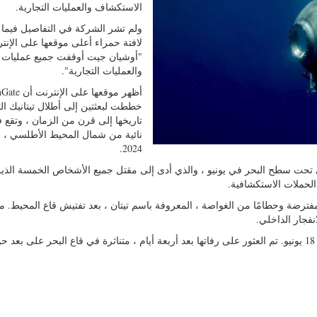
الاستكشاف والعمليات التجارية.
ولم تشر الشركة في التفاصيل فيما 
لافتة حمراء أعلى موقعها على الإنت
"أوشيان جيت أوقفت جميع عمليات ا
والعمليات التجارية".
أظهر موقعها على ا
خططت لبعثتين إلى أطلال تيتانيك ال
تاريخها إلى قرن من الزمان ، وتقع 
نائية من شمال المحيط الأطلسي ، ف
2024.
 تحت سطح البحر في يونيو ، والذي أدى إلى مقتل جميع الأشخاص الخمسة الذين
الحملات الاستكشافية.
فترضة وحطامًا من الغواصة ، المعروفة باسم تيتان ، بعد تفتيش قاع المحيط. م
فجار الداخلي.
فقدت تيتان الاتصال بسفينة الدعم الخاصة بها أثناء هبوطها في 18 يونيو. تم العثور على رفاتها بعد أربعة أيام ، متناثرة في قاع البحر على بع