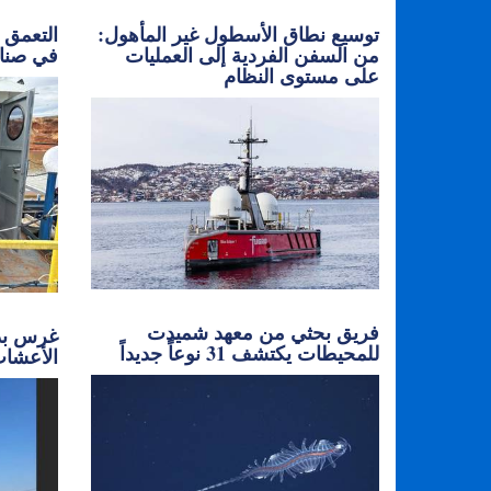
توسيع نطاق الأسطول غير المأهول:
التعمق أ
من السفن الفردية إلى العمليات
في صناع
على مستوى النظام
فريق بحثي من معهد شميدت
غرس بذو
للمحيطات يكتشف 31 نوعاً جديداً
الأعشاب