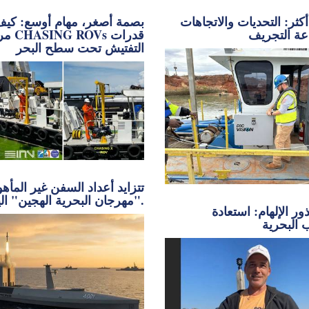
كثر: التحديات والاتجاهات
بصمة أصغر، مهام أوسع: كي
ة التجريف
مركبات s
التفتيش تحت سطح البحر
تتزايد أعداد السفن غير المأه
"مهرجان البحرية الهجين" اليوم.
ر الإلهام: استعادة
 البحرية