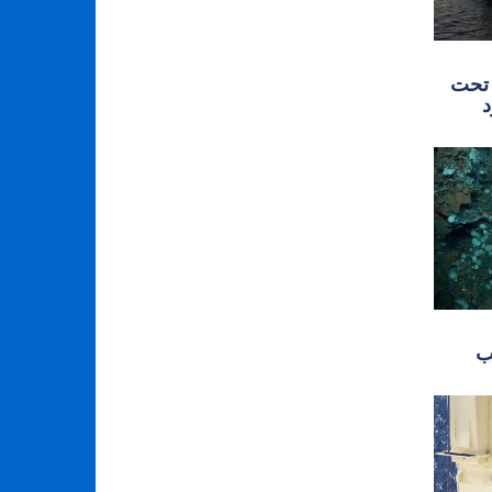
 تحت
د
ب