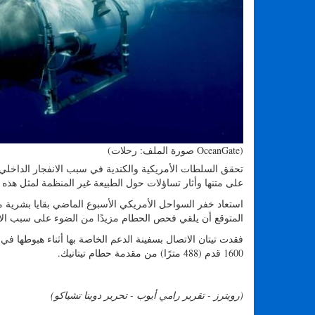
(صورة الملف: رحلات OceanGate)
تحقق السلطات الأمريكية والكندية في سبب الانفجار الداخلي
على متنها وأثار تساؤلات حول الطبيعة غير المنظمة لمثل هذه 
استعاد خفر السواحل الأمريكي الأسبوع الماضي بقايا بشرية م
المتوقع أن يلقي فحص الحطام مزيدًا من الضوء على سبب الان
1600 قدم (488 مترًا) من مقدمة حطام تيتانيك.
(رويترز - تقرير رامي أيوب - تحرير دوينا تشياكو)