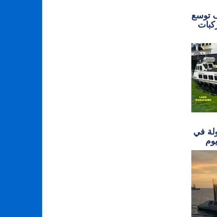
ف توسع
CHASING ROV قدرات
ولة في