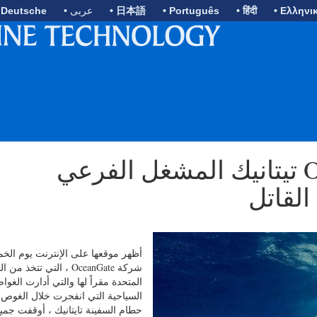
• Ελληνι
• हिंदी
• Português
• 日本語
• عربى
 Deutsche
تيتانيك المشغل الفرعي OceanGate يعلق الرحلات
القاتل
أظهر موقعها على الإنترنت يوم الخ
شركة OceanGate ، التي تتخذ من
المتحدة مقراً لها والتي أدارت الغوا
السياحية التي انفجرت خلال الغوص
حطام السفينة تايتانيك ، أوقفت جمي