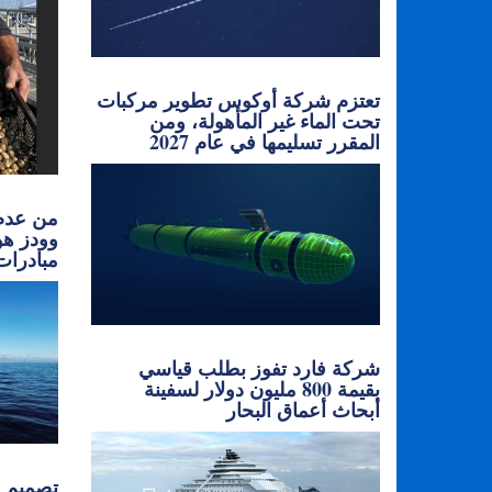
تعتزم شركة أوكوس تطوير مركبات
تحت الماء غير المأهولة، ومن
المقرر تسليمها في عام 2027
من عدم 
وودز هو
مبادرات
شركة فارد تفوز بطلب قياسي
بقيمة 800 مليون دولار لسفينة
أبحاث أعماق البحار
تصميم ح