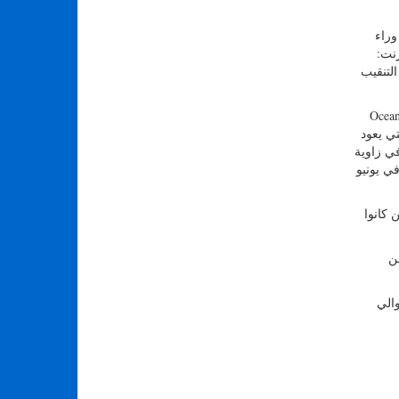
وراء
رنت:
لتنقيب
لإنترنت أن OceanGate
تي يعود
في زاوية
ي يونيو
 كانوا
ن
د حوالي