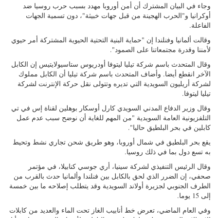
وجاء في البيان المشترك أن أمن أوروبا مهدد بسبب حرب روسيا ضد
أوكرانيا و"الحرب الهجينة من قبل جهات خبيثة"، دون تسمية الجهات
الفاعلة.
وقالت ألمانيا وفنلندا إن "حماية البنية التحتية الحيوية المشتركة أمر حيوي
لأمننا وقدرة مجتمعاتنا على الصمود".
وقال المتحدث باسم شركة تيليا ليتوفا أودريوس ستاسيولايتيس إن الكابل
الآخر انقطع أيضا. وأضاف المتحدث باسم شركة تيليا أن الكابل مملوك
لشركة أريليون السويدية التي تديره وتتولى نقل حركة الإنترنت لشركة
تيليا ليتوفا.
وقال وزير الدفاع المدني السويدي كارل أوسكار بوهلين لقناة إس في تي
التلفزيونية العامة السويدية "من المهم للغاية أن نوضح سبب عدم عمل
كابلين في بحر البلطيق حاليا".
يقع بحر البلطيق في شمال أوروبا، وهو طريق شحن تجاري نشط وتحيط
به تسع دول بما في ذلك روسيا.
وقال الرئيس التنفيذي لشركة سينيا، أري جوسي كنابيلا، في مؤتمر
صحفي، إن الضرر الذي لحق بالكابل بين فنلندا وألمانيا حدث بالقرب من
الطرف الجنوبي لجزيرة أولاند السويدية وقد يتطلب إصلاحه ما بين خمسة
إلى 15 يوما.
وفي العام الماضي، تعرض خط أنابيب الغاز تحت الماء والعديد من كابلات