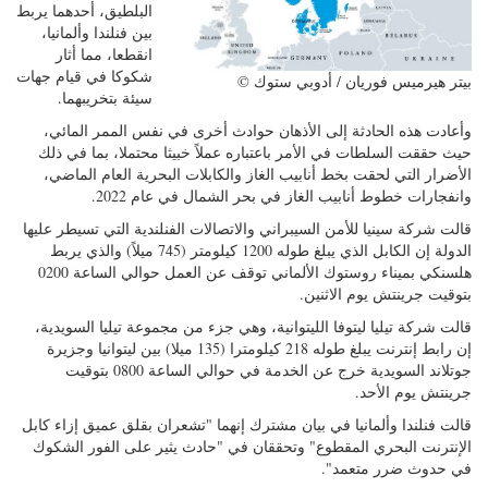
البلطيق، أحدهما يربط
بين فنلندا وألمانيا،
انقطعا، مما أثار
شكوكا في قيام جهات
© بيتر هيرميس فوريان / أدوبي ستوك
سيئة بتخريبهما.
وأعادت هذه الحادثة إلى الأذهان حوادث أخرى في نفس الممر المائي،
حيث حققت السلطات في الأمر باعتباره عملاً خبيثا محتملا، بما في ذلك
الأضرار التي لحقت بخط أنابيب الغاز والكابلات البحرية العام الماضي،
وانفجارات خطوط أنابيب الغاز في بحر الشمال في عام 2022.
قالت شركة سينيا للأمن السيبراني والاتصالات الفنلندية التي تسيطر عليها
الدولة إن الكابل الذي يبلغ طوله 1200 كيلومتر (745 ميلاً) والذي يربط
هلسنكي بميناء روستوك الألماني توقف عن العمل حوالي الساعة 0200
بتوقيت جرينتش يوم الاثنين.
قالت شركة تيليا ليتوفا الليتوانية، وهي جزء من مجموعة تيليا السويدية،
إن رابط إنترنت يبلغ طوله 218 كيلومترا (135 ميلا) بين ليتوانيا وجزيرة
جوتلاند السويدية خرج عن الخدمة في حوالي الساعة 0800 بتوقيت
جرينتش يوم الأحد.
قالت فنلندا وألمانيا في بيان مشترك إنهما "تشعران بقلق عميق إزاء كابل
الإنترنت البحري المقطوع" وتحققان في "حادث يثير على الفور الشكوك
في حدوث ضرر متعمد".