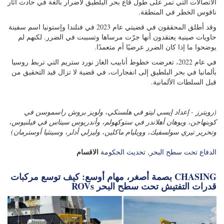
الاتصالات التي تمر على طول قاع بحر البلطيق لأضرار بالغة في حادث أثار
ناقوس الخطر في المنطقة.
وقد أطلق المحققون في قضيتي عام 2023 في فنلندا وإستونيا اسم سفينة
حاويات صينية يعتقدون أنها جرّت مرساها وتسببت في الضرر. لكنهم لم
يوضحوا ما إذا كان الضرر عرضيًا أم متعمدًا.
في عام 2022، تعرضت خطوط أنابيب الغاز نورد ستريم التي تربط روسيا
بألمانيا في بحر البلطيق إلى انفجارات، في قضية لا تزال قيد التحقيق من
قبل السلطات الألمانية.
(رويترز - إعداد إيسي ليتو في هلسنكي، ولويز بروش راسموسن في
كوبنهاجن، ويوهان أهلاندر في ستوكهولم، وأندريوس سيتاس في فيلنيوس،
وتحرير تيري سولسفيك، وويليام ماكلين، وليزلي أدلر، وسينثيا أوسترمان)
الاقسام
الدفاع تحت سطح البحر
,
تحديث الحكومة
بصمة أصغر، مهام أوسع: كيف توسع مركبات CHASING
ROVs قدرات التفتيش تحت سطح البحر