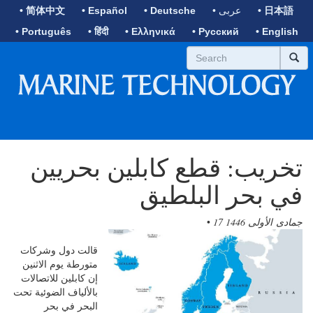
• 日本語
• عربى
• Deutsche
• Español
• 简体中文
• Português
• हिंदी
• Ελληνικά
• Русский
• English
تخريب: قطع كابلين بحريين
في بحر البلطيق
17 جمادى الأولى 1446
•
قالت دول وشركات
متورطة يوم الاثنين
إن كابلين للاتصالات
بالألياف الضوئية تحت
البحر في بحر