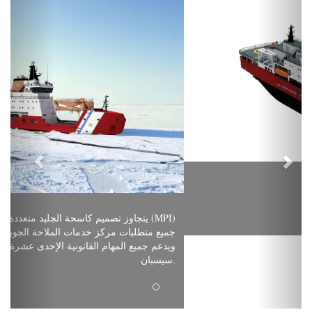
Previous
Next
الصورة مقدمة من سيسبان
توسيع أسطول كاسحات الجليد التابع لخفر
في خطوة كبيرة لتسريع
السواحل الأمريكي
أحواض بناء السفن Bollinger Shipyards
، أعلنت
وأحواض بناء السفن Rauma وأحواض بناء السفن Seaspan
Aker Arctic
و
عن شراكة لتقديم الجيل التالي من قواطع الأمن في القطب الشمالي
(ASCs) في إطار برنامج كاسحات الجليد التابع لخفر السواحل والذي تبلغ