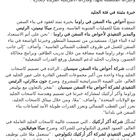
والمدير التنفيذي لأحواض بناء السفن في راوما
: "نحن على أتم الاستعداد
لبدء البناء فورًا، مستفيدين من تصميمنا المتطور وخبرتنا الواسعة في بناء
السفن للعمل في ظروف القطب الشمالي القاسية". وأضاف: "إلى جانب
البناء، توفر راوما قيمة مضافة من خلال تدريب الطاقم، وبرامج محاكاة
الجسور، وتجارب الجليد لدعم التشغيل ورفع القدرات التشغيلية".
شركة أحواض بناء السفن سيسبان
أكدت
، الرائدة في تصميم كاسحات
الجليد وبناء واحدة من أكبر مجموعات السفن القادرة على عبور الجليد في
جون مكارثي، الرئيس
العالم، على القيمة الاستراتيجية للمشروع. وصرح
التنفيذي لشركة أحواض بناء السفن سيسبان
: "نفخر بالتعاون مع بولينغر
وراوما وآكر أركتيك لمشاركة خبرتنا في تصميم وهندسة كاسحات الجليد
مع الولايات المتحدة". وأضاف: "معًا، ومن خلال ميثاق كاسحات الجليد،
نعزز أمن القطب الشمالي ونعزز القدرات طويلة الأمد لصناعات بناء
السفن في بلداننا".
شركة أكر أركتيك
تُشكّل
، التي صممت غالبية كاسحات الجليد العاملة في
ميكا هوفيلاينن،
العالم، العمود الفقري التكنولوجي للشراكة. وصرح
الرئيس التنفيذي لشركة أكر أركتيك تكنولوجي
: "سنعمل معًا على توظيف
خبراتنا لبناء كاسحات جليد متطورة تلبي أعلى معايير الكفاءة والموثوقية
في أداء المهام".
يتجاوز تصميم كاسحة الجليد متعددة الأغراض سيسبان-أكر (MPI) جميع
متطلبات مركز خدمات الملاحة الجوية التابع لخفر السواحل، ويدعم جميع
المهام القانونية الإحدى عشرة. بفضل قدرتها على كسر أربعة أقدام من