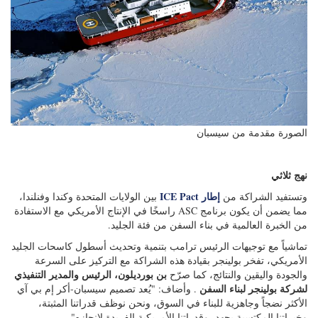
الصورة مقدمة من سيسبان
نهج ثلاثي
إطار ICE Pact
وتستفيد الشراكة من
بين الولايات المتحدة وكندا وفنلندا،
مما يضمن أن يكون برنامج ASC راسخًا في الإنتاج الأمريكي مع الاستفادة
من الخبرة العالمية في بناء السفن من فئة الجليد.
تماشياً مع توجيهات الرئيس ترامب بتنمية وتحديث أسطول كاسحات الجليد
الأمريكي، تفخر بولينجر بقيادة هذه الشراكة مع التركيز على السرعة
بن بورديلون، الرئيس والمدير التنفيذي
والجودة واليقين والنتائج، كما صرّح
لشركة بولينجر لبناء السفن
. وأضاف: "يُعد تصميم سيسبان-أكر إم بي آي
الأكثر نضجاً وجاهزية للبناء في السوق، ونحن نوظف قدراتنا المثبتة،
وخبراتنا المكتسبة بجهد، وقدراتنا الأمريكية الفريدة لإنجازه".
خبرة مثبتة في فئة الجليد
أحواض بناء السفن في راوما
تتمتع
بخبرة تمتد لعقود في بناء السفن
ميكا نيمينن، الرئيس
المعقدة تقنيًا للعمليات الشتوية القاسية. وصرح