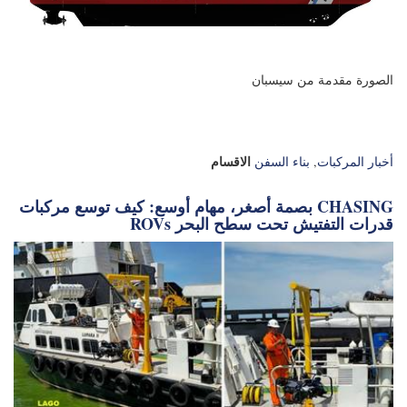
الاقسام
أخبار المركبات
,
بناء السفن
بصمة أصغر، مهام أوسع: كيف توسع مركبات CHASING
ROVs قدرات التفتيش تحت سطح البحر
تتزايد أعداد السفن غير المأهولة في "مهرجان البحرية
الهجين" اليوم.