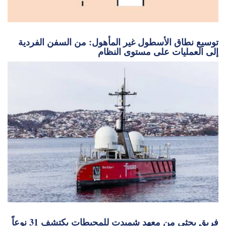
فريق بحثي من معهد شميدت للمحيطات يكتشف 31 نوعاً
جديداً