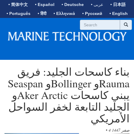
• 日本語
• عربى
• Deutsche
• Español
• 简体中文
• Português
• हिंदी
• Ελληνικά
• Русский
• English
بناء كاسحات الجليد: فريق
Seaspan وBollinger وRauma
وAker Arctic يبني كاسحات
الجليد التابعة لخفر السواحل
الأمريكي
4 صفر 1447
•