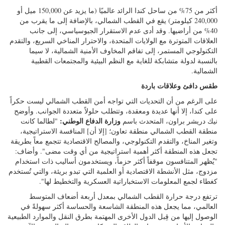
أكثر من 75% من ساحل كندا الرائد عالميًا (ما يزيد عن 150,000 ميل أو
240,000 كيلومتر) يقع في القطب الشمالي، بالإضافة إلى ما يقرب من
40% من أراضيها. وقد أدى عدم الاستقرار الجيوسياسي، إلى جانب
العلاقات المتوترة مع الولايات المتحدة، والاحترار المناخي السريع، والتقدم
التكنولوجي المستمر، إلى تفاقم المخاوف الأمنية الشمالية، لا سيما
بالنسبة لدولة متشابكة للغاية مع النظم البيئية والمجتمعات القطبية
الشمالية.
طقس دافئ وعلاقات باردة
على الرغم من أن التحديات التي تواجه أمن القطب الشمالي ليست حكراً
على كندا، إلا أنها عديدة ومعقدة، وتتطلب حلولاً متعددة الجوانب. وأوضح
وزارة الدفاع الوطني:
نيك دريشر براون، المتحدث باسم
"لطالما كانت
منطقة القطب الشمالي منطقة تعاون؛ [إلا أن] المنافسة الاستراتيجية،
وتغير المناخ، والتقدم التكنولوجي، والمصالح الاقتصادية تتجمع معاً بطريقة
تجعل هذه المنطقة أكثر أهمية استراتيجية من أي وقت مضى". وأضاف:
"يُظهر المتنافسون موقفاً أكثر حزماً، ويستخدمون أساليب ذات استخدام
مزدوج، مثل الأنشطة الاقتصادية أو العلمية التي تبدو بريئة، والتي تُستخدم
كغطاء لجمع المعلومات الاستخباراتية العسكرية والتخطيط لها".
ترتفع درجة حرارة القطب الشمالي بمعدل أربعة أضعاف المتوسط
العالمي، مما يجعل هذه المنطقة الشاسعة والحساسة أكثر سهولةً في