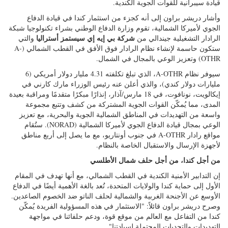
وإنشاء مراكز دعم عملياتية شمالية، وبنية تحتية دفاعية جديدة، وإنشاء
قيادة سيبرانية للقوات الجوية الكندية.
وأشار دريشر براون إلى أنه كجزء من استثمار كندا في قيادة الدفاع
الجوي لأميركا الشمالية، تقوم وزارة الدفاع الوطني بشراء تكنولوجيا شبكة
شركة بي إيه إي سيستمز أستراليا
الرادار التشغيلية جيندالي من
والتي
ستكون حاسمة لإنشاء نظام الرادار فوق الأفق في القطب الشمالي (A-
OTHR) وتعزيز الوعي بالمجال في الشمال.
سيوفر نظام A-OTHR، الذي تبلغ تكلفته 4.31 مليار دولار أمريكي (6
مليارات دولار كندي)، والذي أعلن عنه رئيس الوزراء مارك كارني في
إيكالويت، نونافوت، في 18 مارس/آذار، إنذارًا مبكرًا متقدمًا ومراقبة بعيدة
المدى، مما يُمكّن القوات الجوية المشتركة من كشف وتتبع مجموعة
واسعة من التهديدات في المناطق الشمالية الجوية والبحرية، مع تعزيز
الوعي بمجال قيادة الدفاع الجوي لأميركا الشمالية (NORAD). ستُقام
مواقع رادار A-OTHR في جنوب أونتاريو، مع ما يصل إلى أربع مناطق
لأجهزة الإرسال والاستقبال الخاصة بالنظام.
من أجل كندا، من أجل حلف شمال الأطلسي
إن التدابير الأمنية الكندية في القطب الشمالي، مع أنها تهدف في المقام
الأول إلى حماية كندا والولايات المتحدة، تُعد بالغة الأهمية أيضًا في الدفاع
الأوسع عن الأجنحة الغربية والشمالية لحلف الناتو ضد الخصوم الصاعدين.
وصرح دريشر براون قائلاً: "الاستثمار في هذه المسؤولية الفريدة يُمكّن
كندا من التفاعل مع العالم من موقع قوة، ودعم حلفائنا في مواجهة