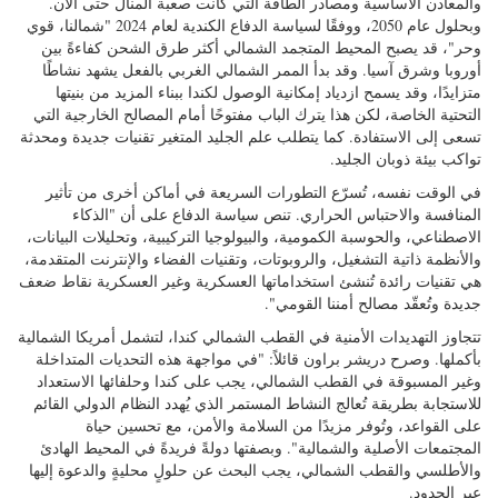
الوصول إليها من قِبل الدول الأخرى المهتمة بطرق النقل والموارد الطبيعية
والمعادن الأساسية ومصادر الطاقة التي كانت صعبة المنال حتى الآن.
وبحلول عام 2050، ووفقًا لسياسة الدفاع الكندية لعام 2024 "شمالنا، قوي
وحر"، قد يصبح المحيط المتجمد الشمالي أكثر طرق الشحن كفاءةً بين
أوروبا وشرق آسيا. وقد بدأ الممر الشمالي الغربي بالفعل يشهد نشاطًا
متزايدًا، وقد يسمح ازدياد إمكانية الوصول لكندا ببناء المزيد من بنيتها
التحتية الخاصة، لكن هذا يترك الباب مفتوحًا أمام المصالح الخارجية التي
تسعى إلى الاستفادة. كما يتطلب علم الجليد المتغير تقنيات جديدة ومحدثة
تواكب بيئة ذوبان الجليد.
في الوقت نفسه، تُسرّع التطورات السريعة في أماكن أخرى من تأثير
المنافسة والاحتباس الحراري. تنص سياسة الدفاع على أن "الذكاء
الاصطناعي، والحوسبة الكمومية، والبيولوجيا التركيبية، وتحليلات البيانات،
والأنظمة ذاتية التشغيل، والروبوتات، وتقنيات الفضاء والإنترنت المتقدمة،
هي تقنيات رائدة تُنشئ استخداماتها العسكرية وغير العسكرية نقاط ضعف
جديدة وتُعقّد مصالح أمننا القومي".
تتجاوز التهديدات الأمنية في القطب الشمالي كندا، لتشمل أمريكا الشمالية
بأكملها. وصرح دريشر براون قائلاً: "في مواجهة هذه التحديات المتداخلة
وغير المسبوقة في القطب الشمالي، يجب على كندا وحلفائها الاستعداد
للاستجابة بطريقة تُعالج النشاط المستمر الذي يُهدد النظام الدولي القائم
على القواعد، وتُوفر مزيدًا من السلامة والأمن، مع تحسين حياة
المجتمعات الأصلية والشمالية". وبصفتها دولةً فريدةً في المحيط الهادئ
والأطلسي والقطب الشمالي، يجب البحث عن حلولٍ محليةٍ والدعوة إليها