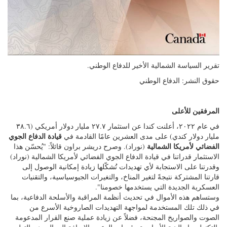
تقرير السياسة الشمالية الأخير للدفاع الوطني.
حقوق النشر: الدفاع الوطني
المرفقين للأعلى
في عام ٢٠٢٢، أعلنت كندا عن استثمار ٢٧.٧ مليار دولار أمريكي (٣٨.٦
قيادة الدفاع الجوي
مليار دولار كندي) على مدى العشرين عامًا القادمة في
الفضائي لأمريكا الشمالية
(نوراد). وصرح دريشر براون قائلاً: "يُحسّن هذا
الاستثمار قدراتنا في قيادة الدفاع الجوي الفضائي لأمريكا الشمالية (نوراد)
وقدرتنا على الاستجابة لأي تهديدات تُشكّلها زيادة إمكانية الوصول إلى
قارتنا المشتركة نتيجةً لتغير المناخ، والتغيرات الجيوسياسية، والتقنيات
العسكرية الجديدة التي يستخدمها خصومنا".
وستساهم هذه الأموال في تحديث أنظمة المراقبة والأسلحة الدفاعية، بما
في ذلك تلك المستخدمة لمواجهة التهديدات الصاروخية الأسرع من