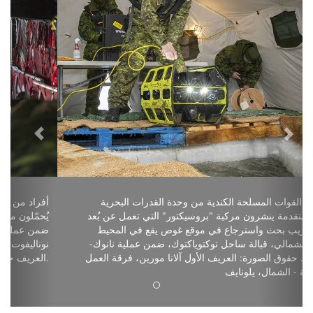
أفراد من القوات المسلحة الكندية من وحدة القدرات البحرية
المتقدمة ينشرون مركبة "بروسيكتور" التي تعمل عن بُعد (ROV)
لإجراء تدريب بحث واسترجاع في موقع غوص يقع في المحيط
المتجمد الشمالي، قبالة ساحل توكتوياكتوك، ضمن عملية نانوك-
نوناليفوت. حقوق الصورة: العريف الأول آلانا مورين، فرقة العمل
المشتركة - الشمال، يلونايف.