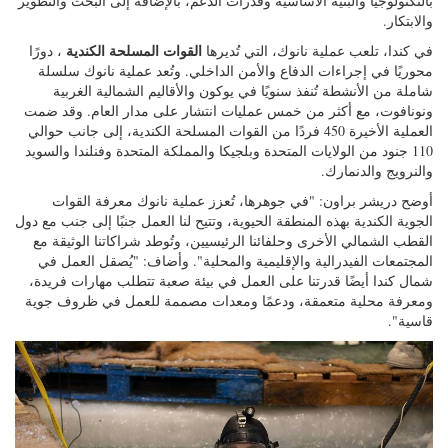
الصوت والصواريخ المجنحة، فضلاً عن زيادة عملية صنع القرار المدعومة
بالتكنولوجيا والبنية الأساسية وقدرات الدعم، بالإضافة إلى البحث والتطوير
والابتكار.
القوات المسلحة الكندية
في كندا، تلعب عملية نانوك، التي تُديرها
، دورًا
محوريًا في إجراءات الدفاع والأمن الداخلي. وتُعد عملية نانوك سلسلة
شاملة من الأنشطة تُنفذ سنويًا في يوكون والأقاليم الشمالية الغربية
ونونافوت، مع أكثر من خمس عمليات انتشار على مدار العام. وقد ضمت
العملية الأخيرة 450 فردًا من القوات المسلحة الكندية، إلى جانب حوالي
110 جنود من الولايات المتحدة وبلجيكا والمملكة المتحدة وفنلندا والسويد
والنرويج والدنمارك.
أوضح دريشر براون: "في جوهرها، تُعزز عملية نانوك معرفة القوات
الجوية الكندية بهذه المنطقة الحيوية، وتتيح لنا العمل جنبًا إلى جنب مع دول
القطب الشمالي الأخرى وحلفائنا الرئيسيين، وتُوطد شراكاتنا الوثيقة مع
المجتمعات الفيدرالية والإقليمية والمحلية". وأضاف: "يُصقل العمل في
شمال كندا أيضًا قدرتنا على العمل في بيئة صعبة تتطلب مهارات فريدة،
ومعرفة محلية متعمقة، ودعمًا ومعدات مصممة للعمل في ظروف جوية
قاسية".