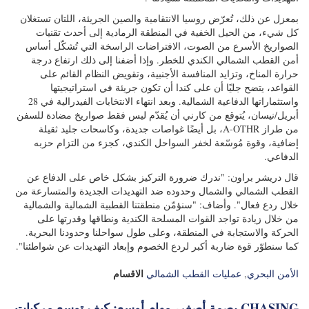
التهديدات والتحديات المحتملة لسيادتنا".
بمعزل عن ذلك، تُعرّض روسيا الانتقامية والصين الجريئة، اللتان تستغلان
كل شيء، من الحيل الخفية في المنطقة الرمادية إلى أحدث تقنيات
الصواريخ الأسرع من الصوت، الافتراضات الراسخة التي تُشكّل أساس
أمن القطب الشمالي الكندي للخطر. وإذا أضفنا إلى ذلك ارتفاع درجة
حرارة المناخ، وتزايد المنافسة الأجنبية، وتقويض النظام القائم على
القواعد، يتضح جليًا أن على كندا أن تكون جريئة في استراتيجيتها
واستثماراتها الدفاعية الشمالية. وبعد انتهاء الانتخابات الفيدرالية في 28
أبريل/نيسان، يُتوقع من كارني أن يُقدّم ليس فقط صواريخ مضادة للسفن
من طراز A-OTHR، بل أيضًا غواصات جديدة، وكاسحات جليد ثقيلة
إضافية، وقوة مُوسّعة لخفر السواحل الكندي، كجزء من التزام حزبه
الدفاعي.
قال دريشر براون: "ندرك ضرورة التركيز بشكل خاص على الدفاع عن
القطب الشمالي والشمال وحدوده ضد التهديدات الجديدة والمتسارعة من
خلال ردع فعال". وأضاف: "سنؤمّن منطقتنا القطبية الشمالية والشمالية
من خلال زيادة تواجد القوات المسلحة الكندية ونطاقها وقدرتها على
الحركة والاستجابة في المنطقة، وعلى طول سواحلنا وحدودنا البحرية.
كما سنطوّر قوة ضاربة أكبر لردع الخصوم وإبعاد التهديدات عن شواطئنا".
الاقسام
الأمن البحري
,
عمليات القطب الشمالي