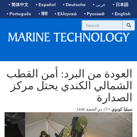
• 日本語
• عربى
• Deutsche
• Español
• 简体中文
• Português
• हिंदी
• Ελληνικά
• Русский
• English
العودة من البرد: أمن القطب
الشمالي الكندي يحتل مركز
الصدارة
سيليا كونوي
•
15 ذو الحجة 1446
Previous
Next