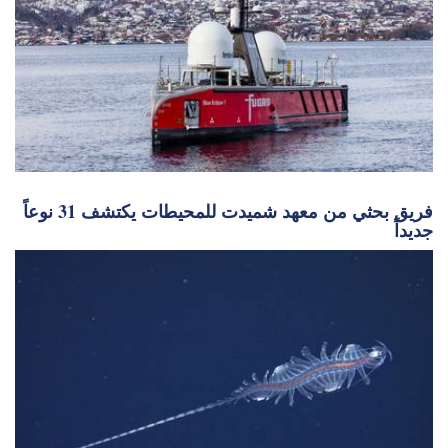
فريق بحثي من معهد شميدت للمحيطات يكتشف 31 نوعاً
جديداً