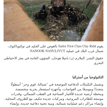
يقوم Sailor First Class Clay Ridd بالغوص على الجليد في توكتوياكتوك،
شمال غرب البلاد في عملية NANOOK NANULIVUT.
حقوق النشر: الملازم (ن) باميلا هوجان، الشؤون العامة في مقر الاحتياطي
البحري
التكنولوجيا من أستراليا
وتشمل التكتيكات الدفاعية الموضحة في "شمالنا، قوي وحر" أسطولًا
متجددًا وموسعًا من الغواصات، وأجهزة استشعار بحرية متخصصة،
ومحطة أرضية جديدة للأقمار الصناعية في القطب الشمالي، وقدرات
موسعة للطائرات المروحية، ومركبات جديدة تتكيف مع الظروف المحلية،