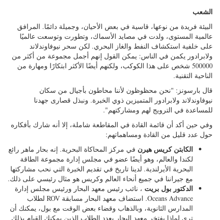
وسفن الدوريات. كما يمتلك المجلس القومي للبحوث "خزان ثلج
مذهل لمحاكاة ما يحدث في القطب الشمالي"، وقادر على نمو
الجليد بسرعة والتحكم في خصائصه.
مركز المحاكاة البحرية:
أحد فروع المعهد البحري، وهو جوهرة في
حد ذاته مع مجموعة مذهلة من التدريب على التكنولوجيا البحرية
والبحوث والتطوير.
الشعب
البيئة فريدة من نوعها، قاسية في بعض الأحيان، وجميلة دائمًا. المرافق
عالمية المستوى، ولدت في مصايد الأسماك، وتطورت وتوسعت عالميًا
على خلفية استكشاف النفط والغاز البحري. لكن سحر نيوفاوندلاند
ولابرادور يكمن في الناس: يمكن القول إنهم أجمل مجموعة من أكثر من
500000 شخص على هذا الكوكب، ولكنهم أيضًا الأكثر ابتكارًا ومهارة من
الناحية التقنية.
قال بارسونز: "نحن محظوظون لأننا محاطون بأجيال من سكان
نيوفاوندلاند ولابرادور المتميزين ذوي الخبرة. ونبذل قصارى جهدنا
للمساعدة في الترويج لهم ومشاركتهم".
وفي حين أكد أن قائمة القادة في المقاطعة شاملة، إلا أنه شارك بأفكاره
حول عدد قليل من القادة ومساهماتهم:
الكابتن كريس هيرن
في مركز المحاكاة البحرية. إنه بحار ماهر رائع