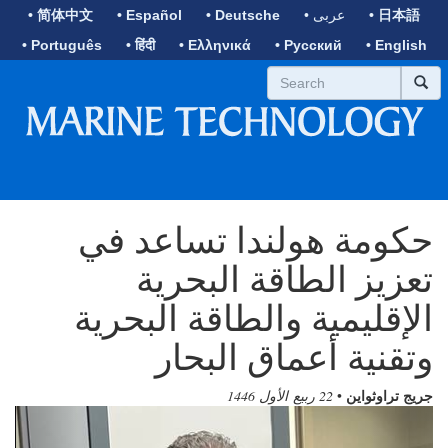
• 日本語
• عربى
• Deutsche
• Español
• 简体中文
• Português
• हिंदी
• Ελληνικά
• Русский
• English
حكومة هولندا تساعد في
تعزيز الطاقة البحرية
الإقليمية والطاقة البحرية
وتقنية أعماق البحار
جريج تراوثواين
•
22 ربيع الأول 1446
Previous
Next