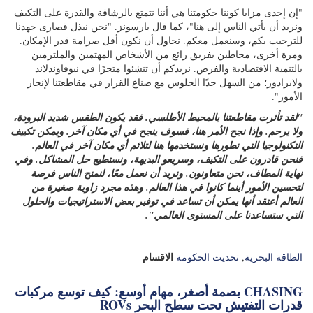
في حين تسعى الحكومة إلى المساعدة في تطوير شركاتها وتقنياتها
وخبراتها للاستخدام المحلي والتصدير إلى العالم، فإنها في الوقت نفسه
تريد جذب المواهب والاستثمارات الدولية، ويشير بارسون بسرعة إلى أن
المقاطعة، بموقعها الشرقي، أقرب إلى ألمانيا من كولومبيا البريطانية،
الساحل الغربي لكندا. هناك حوافز وفيرة للمنظمات لإنشاء متاجر في
المقاطعة والتعاون مع الشركات والأوساط الأكاديمية المحلية، لكن
بارسونز يعيدها إلى السكان وعقليتهم.
"إن إحدى مزايا كوننا حكومتنا هي أننا نتمتع بالرشاقة والقدرة على التكيف
ونريد أن يأتي الناس إلى هنا"، كما قال بارسونز. "نحن نبذل قصارى جهدنا
للترحيب بكم، وسنعمل معكم. نحاول أن نكون أقل صرامة قدر الإمكان.
ومرة أخرى، محاطين بفريق رائع من الأشخاص المهتمين والملتزمين
بالتنمية الاقتصادية والفرص. نريدكم أن تنشئوا متجرًا في نيوفاوندلاند
ولابرادور؛ من السهل جدًا الجلوس مع صناع القرار في مقاطعتنا لإنجاز
الأمور".
"لقد تأثرت مقاطعتنا بالمحيط الأطلسي. فقد يكون الطقس شديد البرودة،
ولا يرحم. وإذا نجح الأمر هنا، فسوف ينجح في أي مكان آخر. ويمكن تكييف
التكنولوجيا التي نطورها ونستخدمها هنا لتلائم أي مكان آخر في العالم.
فنحن قادرون على التكيف، وسريعو البديهة، ونستطيع حل المشاكل. وفي
نهاية المطاف، نحن متعاونون. ونريد أن نعمل معًا، لنمنح الناس فرصة
لتحسين الأمور أينما كانوا في هذا العالم. وهذه مجرد زاوية صغيرة من
العالم أعتقد أنها يمكن أن تساعد في توفير بعض الاستراتيجيات والحلول
التي ستساعدنا على المستوى العالمي".