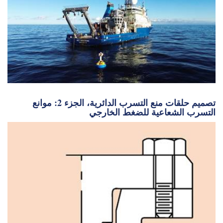
من عدم اليقين إلى الميزة: معهد وودز هول لعلوم
المحيطات يطلق مبادرات جديدة لشركاء الصناعة
تصميم حلقات منع التسرب الدائرية، الجزء 2: موانع
التسرب الشعاعية للضغط الخارجي