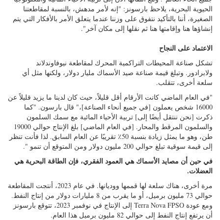
تهدف إلى العمل بكفاءة وفعالية وأمان في بعض أقسى ظروف المحيط.
"نحن موطن لهيكل هيبرنيا القائم على الجاذبية، والذي يعد أول هيكل
نفطي بحري في العالم مصمم خصيصًا للتعامل مع البيئات القاسية، بما في
ذلك الجبال الجليدية"، كما قال بارسونز. "نحن معروفون بعاصمة الطاقة
في الساحل الشرقي، ولا يمكننا المبالغة في أهمية النفط لمقاطعتنا.
بالإضافة إلى ذلك، نقوم بتصدير خبرتنا [في النفط والغاز البحري] إلى
جميع أنحاء العالم". ومع انتقالها الآن إلى تربية الأحياء المائية والتكنولوجيا
الحيوية البحرية، يلاحظ بارسونز: "إنه لأمر مدهش، بالنسبة لمقاطعتنا
الصغيرة، أننا بالتأكيد نتفوق على وزننا عندما يتعلق الأمر بالأفكار التي يتم
إنشاؤها هنا وإقامتها هنا ثم نقلها إلى مكان آخر".
الاعتماد على النجاح
تشكل صناعة المحيطات التراكمية المحرك لمقاطعة نيوفاوندلاند
ولابرادور. وتبلغ قيمة صناعة صيد الأسماك مليار دولار، ولكنها مثل أي
سلعة أخرى، تتقلب.
"في العام الماضي كانت الأرقام أقل قليلاً، حيث كان لدينا ما يزيد قليلاً عن
16000 شخص يعملون [في جميع أنحاء الصناعة]،" قال بارسون. "كما
ذكرت [نحن ننتقل أيضًا إلى] تربية الأحياء المائية مع سمك السلمون
والسلمون المرقط والمحار. [في العام الماضي] بلغ الإنتاج حوالي 19000
طن، وهو ما يمثل زيادة بنسبة 50٪ تقريبًا عن العام السابق. لذا فأنت تنظر
إلى قيمة سوقية تبلغ حوالي 200 مليون دولار ومن المتوقع أن تنمو ".