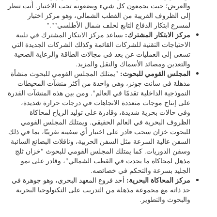
حريصًا على مشاركة وجهة نظره، مع تحذير: "عندما يُطلب منك اختيار
المفضلين، فهذا سؤال صعب لأي سياسي، ولكن في بعض الأحيان يتعين
عليك أن تتقبل الأمر بصدر رحب!" وفيما يلي الأصول التي اختارها:
الانطلاق:
"
""مختبر حي على أحدث طراز يديره معهد البحرية في
هوليرود، مسقط رأس زوجتي! إنه مرفق مذهل ومجتمع مذهل،
ويجلب للعميل أقسى بيئة محيطية باردة في العالم. إنهم يتعاملون
مع تكنولوجيا المحيطات من خلال البحث والتطوير والاختبار
والعرض؛ حيث يجمعون كل شيء ويضعونه تحت الاختبار. أنت تنظر
إلى الظروف القريبة من القطب الشمالي، وهو مركز اختبار
لمسرع ابتكار الدفاع التابع لحلف شمال الأطلسي""."
مركز الابتكار المشترك:
يساعد مركز الابتكار المشترك في تلبية
الاحتياجات التقنية للشركات القائمة وكذلك الشركات الجديدة التي
تسعى إلى العمليات عن بعد في مجالات الطاقة والرعاية الصحية
والتعدين ومصائد الأسماك والنقل والمزيد.
المجلس القومي للبحوث:
"يمتلك المجلس القومي للبحوث منشأة
مذهلة في سانت جونز، وهي واحدة من أكثر منشآت المحيطات
النموذجية الداخلية تقدمًا في العالم". ومن بين هذه المنشآت القدرة
على إنتاج موجات متعددة الاتجاهات في درجات حرارة شديدة،
وفي حالات بحرية شديدة، وقادرة على توليد الرياح لمحاكاة
الظروف البحرية في العالم الحقيقي. ويمتلك المجلس القومي
للبحوث خزان سحب قادر على اختبار أي سفينة تقريبًا، بما في ذلك
السفن عالية السرعة مثل السفن الحربية، وناقلات البضائع السائبة