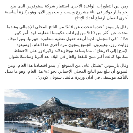
في حين أن مصايد الأسماك هي العمود الفقري، فإن الطاقة البحرية هي
العضلات.
مرة أخرى، هناك سلعة لها قممها ووديانها. في عام 2023، أنتجت المقاطعة
حوالي 73 مليون برميل، أو ما يقرب من 8 مليارات دولار من إنتاج النفط.
ومع عودة Terra Nova FPSO إلى الإنتاج في نوفمبر 2023، تتوقع بارسونز
أن يرتفع إنتاج النفط إلى حوالي 82 مليون برميل هذا العام.
ومن بين التطورات الواعدة الأخرى استثمار شركة سينوفوس الذي يبلغ
نحو مليار دولار في بناء مشروع ويست وايت روز الآن، وهو ركيزة أساسية
أخرى لضمان ارتفاع أعداد الإنتاج.
وقال بارسونز "عندما نتحدث عن 16% من الناتج المحلي الإجمالي وعندما
نتحدث عن أكثر من 10% من إيرادات حكومتنا الفعلية، فهذا أمر كبير
جدًا". "في المجمل، لدينا أربعة حقول نفطية متطورة: هيبرنيا، وتيرا نوفا،
ووايت روز، وهيبرون. الجميع ينتجون مرة أخرى هذا العام، [وسيعود
الإنتاج] إلى الارتفاع"، مما يساعد نيوفاوندلاند ولابرادور على الاحتفاظ
بمكانتها كثالث أكبر منتج للنفط والغاز في البلاد بعد ألبرتا وساسكاتشوان.
وقال بارسونز: "بشكل عام، من المتوقع أن ينمو اقتصادنا هذا العام، ومن
المتوقع أن يبلغ نمو الناتج المحلي الإجمالي نحو 5% هذا العام، وهو ما يمثل
بالتأكيد موسيقى في آذان وزيرة ماليتنا، سيوبان كودي".