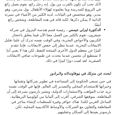
لكندا والعالم، وهو أيضًا عضو في مجلس إدارة مجموعة الطاقة
البحرية الأيرلندية. لدينا تاريخ في تقديم الخبرة التي نحب مشاركتها
مع جيراننا في جميع أنحاء العالم وكريس هو مثال رئيسي على ذلك.
الدكتور بول بريت
، نائب رئيس معهد البحار ورئيس مجلس إدارة
Oceans Advance. استضاف معهد البحار مسابقة ROV لطلاب
المدارس الثانوية، وبالذهاب وقضاء بعض الوقت مع بول، يمكنك أن
ترى لماذا يفتخر معهد البحار بعدد الطلاب الذين يمكنك القيام بذلك
لأنك تحب أن تكون بالقرب من بول. إنه رجل رائع، يقوم بعمل رائع
في الترويج للمدرسة وما يعلمونه لهؤلاء الأطفال. بول مدرس، وهو
مدير، وهو متخصص في البيانات. لديه الكثير من الأشياء في سيرته
الذاتية لا يمكن ذكرها، لكنه قائد في هذه المقاطعة، وشخص رائع
أيضًا.
الدكتورة ليزلي جيمس
، رئيسة قسم هندسة البترول في شركة
شيفرون، تقوم بالكثير من العمل معنا الآن فيما يتعلق باحتجاز
الكربون والأحواض البحرية، وفي الوقت نفسه تدرك أن علينا تقليل
الانبعاثات البحرية. عندما تنظر إلى خفض الانبعاثات، فإننا نتقدم
كثيرًا عن معظم الدول الأخرى المنتجة للنفط، لكن هذا لا يعني أننا
لا نستطيع أن نتحسن عندما نتحدث عن طموحات صافي الانبعاثات
الصفرية. لقد لعبت دورًا كبيرًا في ذلك.
ابحث عن منزلك في نيوفاوندلاند ولابرادور