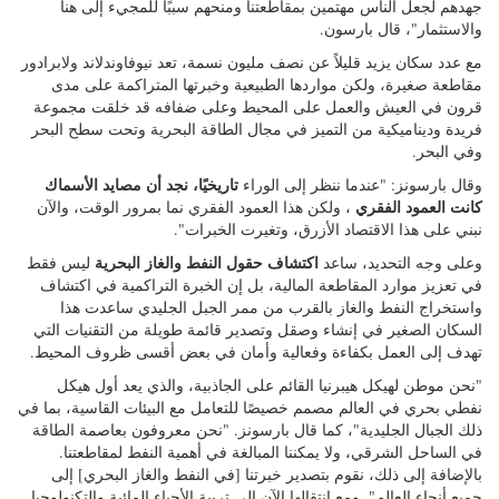
على التكنولوجيا، ووضع ذلك في اسم الإدارة".
واليوم يتولى قسمه التعامل مع كل ما يتعلق بالتكنولوجيا، من التعدين
والكهرباء والنفط والغاز والأنشطة البحرية والطاقة المتجددة والتكنولوجيا
البحرية، بهدف بناء قاعدة لفرص التنمية الاقتصادية وجذب الاستثمار.
"إنها إدارة واسعة وشاملة، ولكنني محاط بفريق رائع من موظفي الخدمة
المدنية، أشخاص يحبون نيوفاوندلاند ولابرادور حقًا، أشخاص يبذلون قصارى
جهدهم لجعل الناس مهتمين بمقاطعتنا ومنحهم سببًا للمجيء إلى هنا
والاستثمار"، قال بارسون.
مع عدد سكان يزيد قليلاً عن نصف مليون نسمة، تعد نيوفاوندلاند ولابرادور
مقاطعة صغيرة، ولكن مواردها الطبيعية وخبرتها المتراكمة على مدى
قرون في العيش والعمل على المحيط وعلى ضفافه قد خلقت مجموعة
فريدة وديناميكية من التميز في مجال الطاقة البحرية وتحت سطح البحر
وفي البحر.
تاريخيًا، نجد أن مصايد الأسماك
وقال بارسونز: "عندما ننظر إلى الوراء
كانت العمود الفقري
، ولكن هذا العمود الفقري نما بمرور الوقت، والآن
نبني على هذا الاقتصاد الأزرق، وتغيرت الخبرات".
اكتشاف حقول النفط والغاز البحرية
وعلى وجه التحديد، ساعد
ليس فقط
في تعزيز موارد المقاطعة المالية، بل إن الخبرة التراكمية في اكتشاف
واستخراج النفط والغاز بالقرب من ممر الجبل الجليدي ساعدت هذا
السكان الصغير في إنشاء وصقل وتصدير قائمة طويلة من التقنيات التي