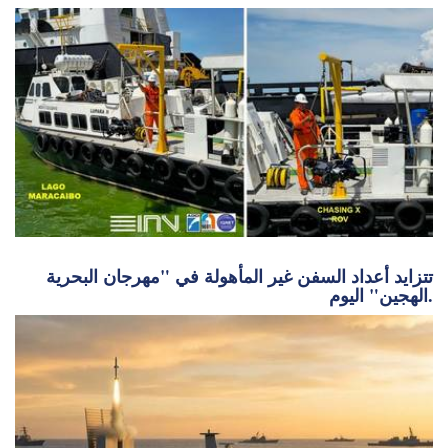
الاقسام
الطاقة البحرية
,
تحديث الحكومة
بصمة أصغر، مهام أوسع: كيف توسع مركبات CHASING
ROVs قدرات التفتيش تحت سطح البحر
تتزايد أعداد السفن غير المأهولة في "مهرجان البحرية
الهجين" اليوم.