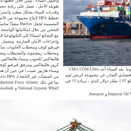
وأصول الميناء ، ومن خلال خطتها ال
طويلة الأجل ، تعمل على زيادة حجم
وقدرات الميناء بشكل مطرد واسترا
تخطط HPA لإنتاج مجموعة من ال
المصممة لجعل Halifax منفذ
الشحن من خلال إمكانياتها الواسعة 
مع البضائع استنادًا إلى التكنولوجيا ال
وإجراءات الأمان الصارمة. وتشمل م
فيرفيو كوف ومحطات الحاويات ساو
ومحطات ريتشموند والمحيطات ومص
هاليفاكس للحبوب وميناء هاليفاكس و
كروز هاليفاكس ومرفق فيرفيو كو
CMA CGM Libra في محطة ساوث إند للحاويات في ميناء هاليفاكس ، نوفا سكوتيا. يعد الميناء أحد
وميناء هاربور شيت ؛ في حين أن هنا
الاقتصادي الصادر عن مجموعة كريس لوي
من المنشآت غير
للتخطيط والإدارة أن ناتجها من العمليات في عام 2017/2016 بلغ 1.97 مليار دولار كندي ، بزيادة 15 في
National Gypsum Wharf و side