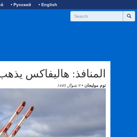
κά
• Русский
• English
المنافذ: هاليفاكس يذهب
توم موليجان
•
9 شوال 1440