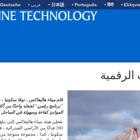
• Ελληνι
• हिंदी
• Português
• 日本語
• عربى
 Deutsche
 الرقمية
قام ميناء هاليفاكس ، نوفا سكوتيا ، ب
"برنامج رقمي" لجعله واحدًا من أكث
الموانئ كفاءة وسهولة في الساحل 
تغطي هيئة ميناء هاليفاكس التي تبلغ
260 فدانًا من الأراضي الفيدرالية ، 
سكوتيا ، كندا ، مجموعة متنوعة م