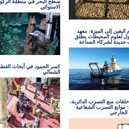
سطح البحر في منطقة الركو
الاستوائي
اليقين إلى الميزة: معهد
ل لعلوم المحيطات يطلق
 جديدة لشركاء الصناعة
كسر الجمود في أبحاث القط
الشمالي
لقات منع التسرب الدائرية،
الجزء 2: موانع التسرب الشعاعية
الخارجي