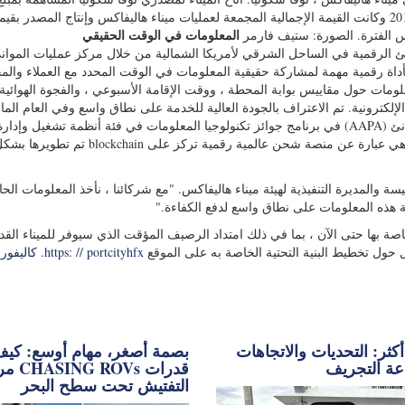
المعلومات في الوقت الحقيقي
س الفترة. الصورة: ستيف فارمر
نئ الرقمية في الساحل الشرقي لأمريكا الشمالية من خلال مركز عمليات الموانئ 
 الويب ، www.portofhalifax.ca ، ويعمل كأداة رقمية مهمة لمشاركة حقيقية المعلومات في الوقت المحدد مع العملاء وا
ومات حول مقاييس بوابة المحطة ، ووقت الإقامة الأسبوعي ، والفجوة الهوائية ال
الإلكترونية. تم الاعتراف بالجودة العالية للخدمة على نطاق واسع وفي العام الم
مركز عمليات الميناء هو الفائز بالرابطة الأمريكية لهيئات الموانئ (AAPA) في برنامج جوائز تكنولوجيا المعلومات في فئة أنظمة تشغيل وإدار
الموانئ. انضمت هيئة ميناء هاليفاكس أيضًا إلى TradeLens ، وهي عبارة عن منصة شحن عالمية رقمية تركز على blockchain تم تطوي
ة والمديرة التنفيذية لهيئة ميناء هاليفاكس. "مع شركائنا ، نأخذ المعلومات الحال
ة هذه المعلومات على نطاق واسع لدفع الكفاءة."
حتية الخاصة بها حتى الآن ، بما في ذلك امتداد الرصيف المؤقت الذي سيوفر للميناء القد
كثر: التحديات والاتجاهات
بصمة أصغر، مهام أوسع: كي
ة التجريف
مركبات s
التفتيش تحت سطح البحر