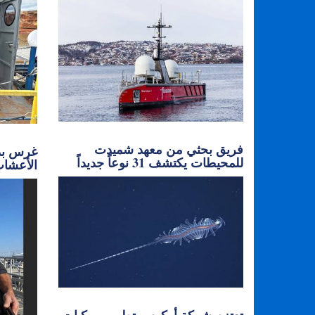
فريق بحثي من معهد شميدت
غرس بذو
للمحيطات يكتشف 31 نوعاً جديداً
الأعشاب