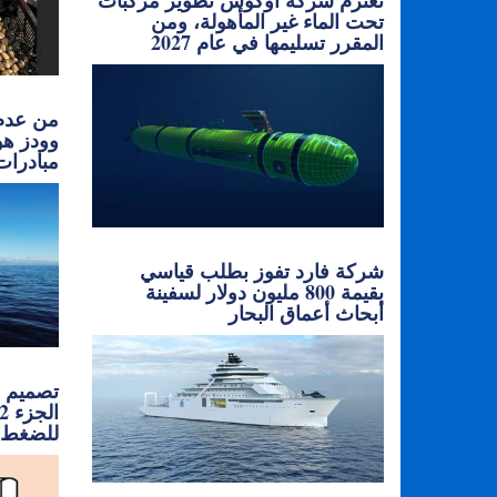
تعتزم شركة أوكوس تطوير مركبات
تحت الماء غير المأهولة، ومن
المقرر تسليمها في عام 2027
من عدم 
وودز هو
مبادرات
شركة فارد تفوز بطلب قياسي
بقيمة 800 مليون دولار لسفينة
أبحاث أعماق البحار
تصميم ح
للضغط 