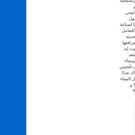
رأسمالية
تيجي.
أصول
ًا مناسبًا لصناعة
للتعامل
حديثة
رافقها
ث إند
عد
ميناء
ف للحبس
ك عددًا
 التابعة لـ HPA داخل الميناء
بما في ذلك Maritime Force Atlantic و
Wood