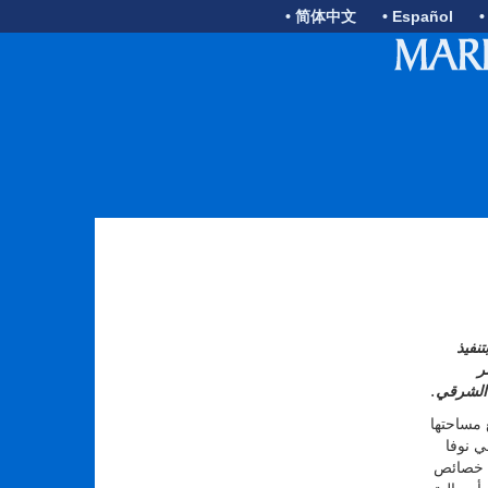
• 简体中文
• Español
•
تنفيذ
ر
الشرقي.
 مساحتها
في نوفا
ن خصائص