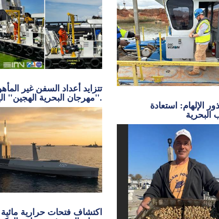
تتزايد أعداد السفن غير المأه
"مهرجان البحرية الهجين" اليوم.
ر الإلهام: استعادة
 البحرية
اكتشاف فتحات حرارية مائية