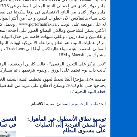
مليار دولار كندي من الناتج الاقتصادي في نوفا سكوتيا في نف
يتخذ ميناء هاليفاكس الآن خطوات ليصبح واحداً من أكثر الموا
له على موقعه على
الأكبر. يمكن للشاحنين ومالكي البضائع العثور على أحدث المعل
والقادمين والمغادرين ، وتلقي تنبيهات خاصة من خلال البوابة 
مشترك بين Maersk و IBM.
"نحن نركز على التحول الرقمي" ، قالت كارين أولدفيلد ، الرئيس
كانت ذات يوم تعتمد على الورق ، ونقوم بترقيمها ، ثم مشارك
قدمت HPA مؤخرًا أيضًا تحديثًا لجهود تخطيط البنية الت
يحتاجها حتى عام 2020. ويمكن الاطلاع على مزيد من التفاصيل حول تخطيط البنية التحتية الخاصة به على الموقع
خطة البنية التحتية /
.
الاقسام
الخدمات اللوجستية
,
الموانئ
,
تقنية
توسيع نطاق الأسطول غير المأهول:
التعمق أ
من السفن الفردية إلى العمليات
في صناع
على مستوى النظام