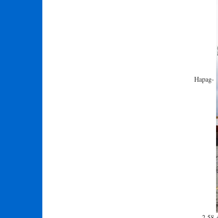
Hapag-
Lloyd Dalian Express في محطة Fairview Cove للحاويات في ميناء هاليفاكس ، نوفا سكوتيا. أتاح الميناء لمصدري نوفا سكوتيا المساهمة بمبلغ 2.58