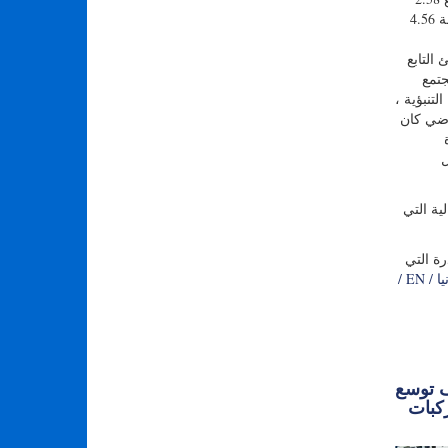
مليار دولار كندي في إجمالي الناتج المحلي للمقاطع في 2017/18 وكانت القيمة الإجمالية المجمعة لعمليات ميناء هاليفاكس وإنتاج المصدر بقيمة 4.56
التابع
لمجتمع
تنبؤية ،
اضي كان
ة
رها بشكل
ية التي
رة التي
https: // portcityhfx. كاليفورنيا / EN /
ف توسع
CHASING ROV قدرات