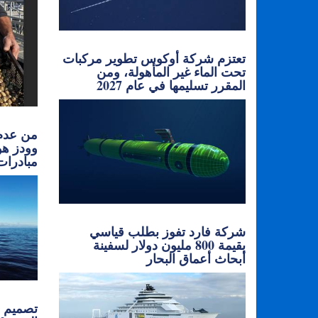
تعتزم شركة أوكوس تطوير مركبات
تحت الماء غير المأهولة، ومن
المقرر تسليمها في عام 2027
من عدم 
وودز هو
مبادرات
شركة فارد تفوز بطلب قياسي
بقيمة 800 مليون دولار لسفينة
أبحاث أعماق البحار
تصميم ح