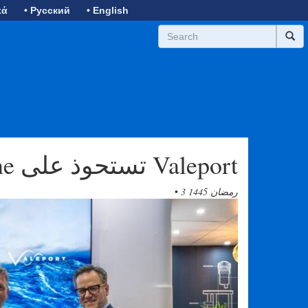
κά
• Русский
• English
Teledyne تستحوذ على Valeport
3 رمضان 1445
•