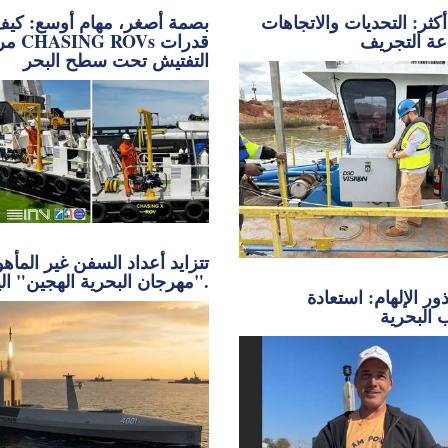
كثر: التحديات والاتجاهات
بصمة أصغر، مهام أوسع: كي
ة التجريف
مركبات s
التفتيش تحت سطح البحر
تتزايد أعداد السفن غير المأه
"مهرجان البحرية الهجين" اليوم.
ر الإلهام: استعادة
 البحرية