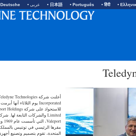
• Ελληνι
• हिंदी
• Português
• 日本語
• عربى
 Deutsche
أعلنت شركة eledyne Technologies
Incorporated يوم الثلاثاء أنها أبر
للاستحواذ على شركة Holdings
Limited والشركات التابعة لها. شرك
Valeport، التي 
مقرها الرئيسي في توتنيس بالمملكة
المتحدة، تقوم بتصميم وتصنيع أجهزة