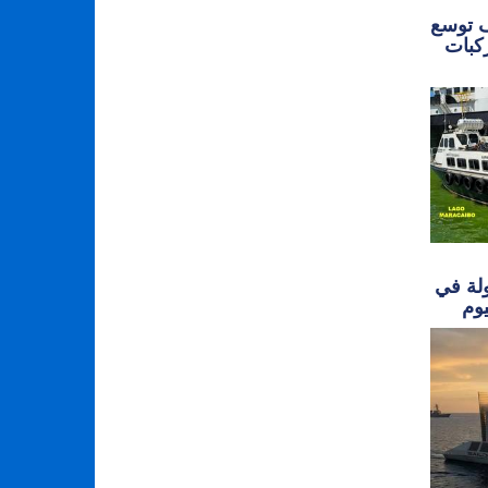
ف توسع
CHASING ROV قدرات
ولة في