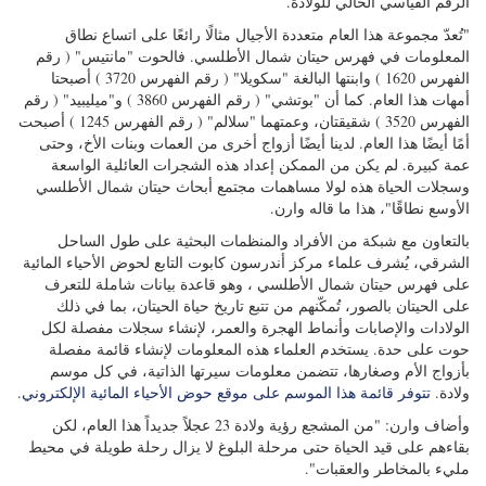
الرقم القياسي الحالي للولادة.
"تُعدّ مجموعة هذا العام متعددة الأجيال مثالًا رائعًا على اتساع نطاق
المعلومات في فهرس حيتان شمال الأطلسي. فالحوت "مانتيس" (
رقم
الفهرس 1620
) وابنتها البالغة "سكويلا" (
رقم الفهرس 3720
) أصبحتا
أمهات هذا العام. كما أن "بوتشي" (
رقم الفهرس 3860
) و"ميليبيد" (
رقم
الفهرس 3520
) شقيقتان، وعمتهما "سلالم" (
رقم الفهرس 1245
) أصبحت
أمًا أيضًا هذا العام. لدينا أيضًا أزواج أخرى من العمات وبنات الأخ، وحتى
عمة كبيرة. لم يكن من الممكن إعداد هذه الشجرات العائلية الواسعة
وسجلات الحياة هذه لولا مساهمات مجتمع أبحاث حيتان شمال الأطلسي
الأوسع نطاقًا"، هذا ما قاله وارن.
بالتعاون مع شبكة من الأفراد والمنظمات البحثية على طول الساحل
الشرقي، يُشرف علماء مركز أندرسون كابوت التابع لحوض الأحياء المائية
على
فهرس حيتان شمال الأطلسي
، وهو قاعدة بيانات شاملة للتعرف
على الحيتان بالصور، تُمكّنهم من تتبع تاريخ حياة الحيتان، بما في ذلك
الولادات والإصابات وأنماط الهجرة والعمر، لإنشاء سجلات مفصلة لكل
حوت على حدة. يستخدم العلماء هذه المعلومات لإنشاء قائمة مفصلة
بأزواج الأم وصغارها، تتضمن معلومات سيرتها الذاتية، في كل موسم
ولادة.
تتوفر قائمة هذا الموسم على موقع حوض الأحياء المائية الإلكتروني.
وأضاف وارن: "من المشجع رؤية ولادة 23 عجلاً جديداً هذا العام، لكن
بقاءهم على قيد الحياة حتى مرحلة البلوغ لا يزال رحلة طويلة في محيط
مليء بالمخاطر والعقبات".