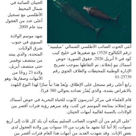
الحيتان الصائبة في
شمال المحيط
الأطلسي مع تسجيل
أعلى عدد من العجول
منذ عام 2009.
شهد موسم الولادة
السنوي في جنوب
أنثى الحوت الصائب الأطلسي الشمالي "ميليبييد"
شرق الولايات
(رقم الكتالوج 3520) مع صغيرها في خليج كيب
المتحدة، والذي يمتد
كود في 9 أبريل 2026. حقوق الصورة: حوض
من منتصف نوفمبر
أسماك نيو إنجلاند، تم التقاطها بموجب تصريح
حتى منتصف أبريل،
الإدارة الوطنية للمحيطات والغلاف الجوي رقم
ولادة 23 زوجًا من
25739-01
الأمهات وصغارها، وهو
رابع أعلى رقم مسجل على الإطلاق. ويُعدّ هذا نبأً سارًا لهذا النوع المُهدد
بالانقراض بشدة، والذي يُقدّر تعداده بحوالي 380 فردًا.
قام
العلماء في
مركز أندرسون كابوت للحياة البحرية
في حوض أسماك
نيو إنجلاند بمتابعة الموسم عن كثب، وقد سرهم رؤية فترات أقصر بين
الولادات بالنسبة لغالبية أمهات الحيتان.
"على الرغم من أن الحوت الصائب السليم يمكنه أن يلد كل ثلاث إلى أربع
سنوات، إلا أننا كنا نشهد ما يقرب من 10 سنوات بين ولادة العجول لدى
بعض الإناث. وقد شهدت العديد من أمهات هذا العام فترات أقصر بين