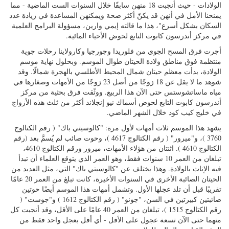
الولادات - حيث أنجبت 18 منهن سابقًا خلال السنوات الست الماضية - مما
يمنحنا الأمل في أنهن قد يكنّ أكثر صحة ويمكنهن المساعدة في زيادة عدد
السكان بشكل أسرع"، هذا ما قالته إيمي وارين، مسؤولة البرامج العلمية
في مركز أندرسون كابوت التابع لحوض الأحياء المائية.
أجرت فرق المسح الجوي من فلوريدا وجورجيا وكارولاينا رحلات جوية
منتظمة فوق مناطق ولادة الحيتان طوال الموسم. وبحلول نهاية موسم
الولادة، بدأت معظم حيتان شمال المحيط الأطلسي بالهجرة شمالًا. وقد
شوهد ما لا يقل عن 18 زوجًا من أصل 23 زوجًا من الأمهات وصغارها في
مياه ماساتشوستس حتى الآن هذا الربيع. ووثّقت فرق بحثية من مركز
أندرسون كابوت التابع لحوض أسماك نيو إنجلاند أكثر من ثلث هذه الأزواج
في خليج كيب كود خلال الشهر الماضي.
يشهد هذا الموسم ثلاث أمهات لأول مرة: "كالوسيتي باك" (
رقم الكتالوج
3760
)، و"ميرور" (
رقم الكتالوج 4617
)، وحوت صائب لم يُسمَّ بعد
(رقم
الكتالوج 4610
). اثنتان من هؤلاء الأمهات، ميرور ورقم الكتالوج 4610،
تبلغان من العمر 10 سنوات فقط، وهو العمر الذي يتوقع العلماء أن تبدأ
فيه الإناث بالولادة. وهذا يختلف عن "كالوسيتي باك" التي، مثل العديد من
الحيتان الصائبة الأخرى في السنوات الأخيرة، كانت تبلغ من العمر 20 عامًا
تقريبًا قبل أن تلد عجلها الأول. وتشمل أمهات هذا الموسم أيضًا حوتين
صائبتين كبيرتين في السن، "جونو" (
رقم الكتالوج 1612
) و"جوست" (
رقم الكتالوج 1515
)، تبلغان من العمر 40 عامًا على الأقل، وقد أنجبت كل
منهما حتى الآن تسعة عجول على الأقل - أي أقل بعجل واحد فقط من