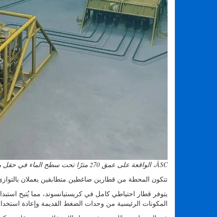
ÅSC، الواقعة على عمق 270 مترًا تحت سطح الماء في حقل ميدجارد (المصدر: Equinor)
تتكون المحطة من قطارين ضاغطين متطابقين يعملان بالتوازي، كل من
يتوفر قطار احتياطي كامل في كريستيانسوند، مما يُتيح استب
المكونات الرئيسية من وحدات الضغط القديمة وإعادة استخدام