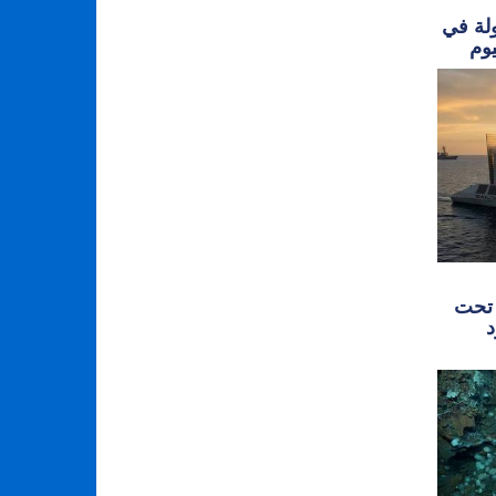
ولة في
 تحت
د