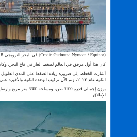
منصة Åsgard B في البحر النرويجي (Credit: Gudmund Nymoen / Equinor)
كان هذا أول مرفق في العالم لضغط الغاز في قاع البحر، وكان 
أشارت الخطط إلى ضرورة زيادة الضغط على المدى الطويل لت
الثانية عام ٢٠٢٣، وتم الآن تركيب الوحدة الثانية والأخيرة على عمق ٢٧٠ مترًا.
الإطلاق.