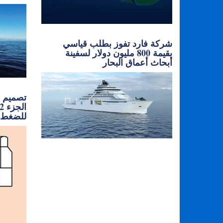
شركة فارد تفوز بطلب قياسي
بقيمة 800 مليون دولار لسفينة
أبحاث أعماق البحار
تصميم ح
للضغط 