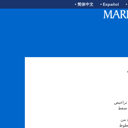
• 简体中文
• Español
•
ؤها في تراخيص
ة من ضغط
ج من
خطوط