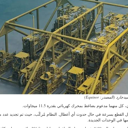
هما مدعوم بضاغط بمحرك كهربائي بقدرة 11.5 ميجاوات.
دال القطع بسرعة في حال حدوث أي أعطال. النظام مُركّب، حيث تم تجديد عدد 
ها في الوحدات الجديدة.