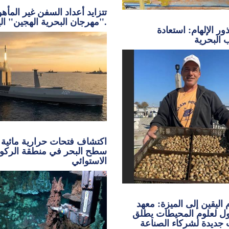
تتزايد أعداد السفن غير المأه
"مهرجان البحرية الهجين" اليوم.
ر الإلهام: استعادة
 البحرية
اكتشاف فتحات حرارية مائية
سطح البحر في منطقة الركو
الاستوائي
اليقين إلى الميزة: معهد
ل لعلوم المحيطات يطلق
 جديدة لشركاء الصناعة