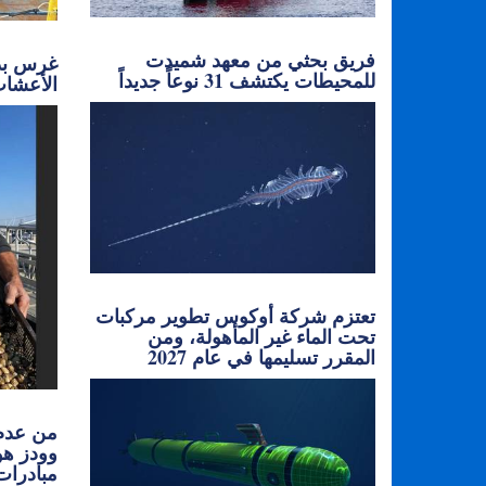
فريق بحثي من معهد شميدت
غرس بذو
للمحيطات يكتشف 31 نوعاً جديداً
الأعشاب
تعتزم شركة أوكوس تطوير مركبات
تحت الماء غير المأهولة، ومن
المقرر تسليمها في عام 2027
من عدم 
وودز هو
مبادرات