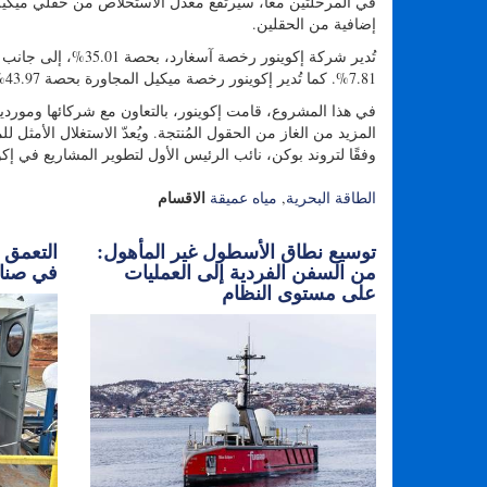
إضافية من الحقلين.
7.81%. كما تُدير إكوينور رخصة ميكيل المجاورة بحصة 43.97%، إلى جانب فار إنرجي بنسبة 48.38%، وريبسول نورج بنسبة 7.65%.
في هذا المشروع، قامت إكوينور، بالتعاون مع شركائها ومورديها
المزيد من الغاز من الحقول المُنتجة. ويُعدّ الاستغلال الأمثل 
وفقًا لتروند بوكن، نائب الرئيس الأول لتطوير المشاريع في إكو
الاقسام
الطاقة البحرية
,
مياه عميقة
توسيع نطاق الأسطول غير المأهول:
التعمق أ
من السفن الفردية إلى العمليات
في صناع
على مستوى النظام