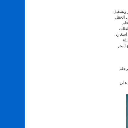
 وتشغيل
بدأ تشغيل الحقل
د ب عام
ت السلطات
آسغارد
لة
البحر
رحلة
كيبه على