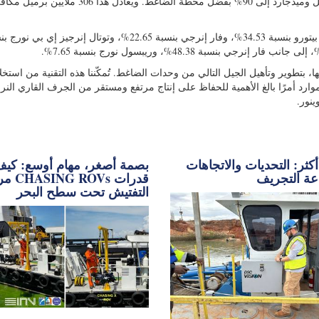
في المرحلتين معًا، سيرتفع معدل الاستخلاص من حقلي ميكيل وميدجارد إلى 90% بفضل محطة الضاغط.
تُدير شركة إكوينور رخصة آسغارد، بحصة 35.01%، إلى جانب بيتورو بنسبة 34.53%، وفار إنرجي بنسبة 22.65%، وتوتال إنرجيز إي
، بتطوير وتأهيل الجيل التالي من وحدات الضاغط. تُمكّننا هذه التقنية من استخ
للموارد أمرًا بالغ الأهمية للحفاظ على إنتاج مرتفع ومستقر من الجرف القاري الن
ينور.
كثر: التحديات والاتجاهات
بصمة أصغر، مهام أوسع: كي
ة التجريف
مركبات s
التفتيش تحت سطح البحر