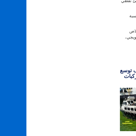
 ويعادل هذا 306 ملايين برميل مكافئ نفطي
 بي نورج بنسبة
لاص
رويجي،
ف توسع
CHASING ROV قدرات