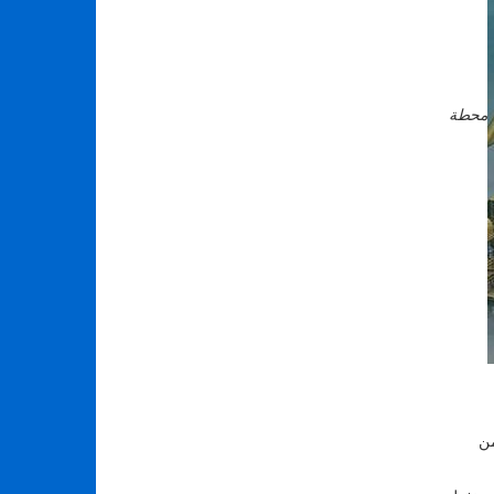
محطة
من