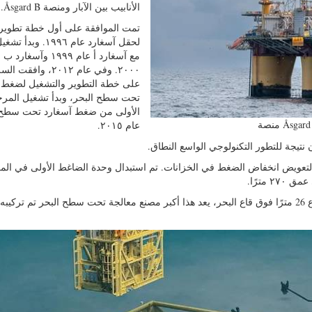
الأنابيب بين الآبار ومنصة Åsgard B.
تمت الموافقة على أول خطة تطوير
لحقل آسغارد عام ١٩٩٦. و
مع آسغارد أ عام ١٩٩٩ وآسغار
٢٠٠٠. وفي عام ٢٠١٢، وافق
على خطة التطوير والتشغيل لضغط 
تحت سطح البحر، وبدأ تشغيل المرح
الأولى من ضغط آسغارد تحت سطح 
عام ٢٠١٥.
نتيجة للتطور التكنولوجي الواسع النطاق.
عويض انخفاض الضغط في الخزانات. تم استبدال وحدة الضاغط الأولى في الم
بوزن إجمالي قدره 5100 طن، ومساحة 3300 متر مربع وارتفاع 26 مترًا فوق قاع البحر، يعد هذا أكبر مصنع معالجة تحت سطح البحر تم تر