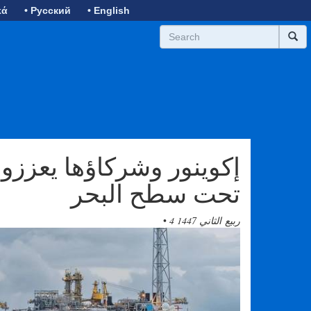
κά
• Русский
• English
إكوينور وشركاؤها يعززو
تحت سطح البحر
4 ربيع الثاني 1447
•