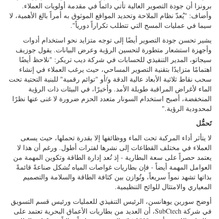
برونزا أن جودة التصوير العالية تأتي دائماً في مقدمة أولويات العملاء.
وأضاف: "يُعدّ نظام الملاحة وتحديد المواقع الموثوق به أمراً بالغ الأهمية، لا
سيما في عمليات المسح التي تتطلب تكراراً دورياً".
يشير تحسن جودة التصوير أيضًا إلى توجه متزايد نحو استخدام أدوات
وأجهزة استشعار متطورة لتحسين الرؤية وعرض البيانات. يقول جوزيف
سيجاتو، المدير التنفيذي للحسابات في شركة ديب تريكر: "نلاحظ أيضًا
اهتمامًا متزايدًا بتقنية التصوير المساحي، حيث يرغب العملاء في إنشاء
سحب نقاط ثلاثية الأبعاد عالية الدقة و/أو "توائم رقمية" للبنية التحتية تحت
الماء لأغراض المراقبة طويلة الأمد. وأخيرًا، في البيئات ذات الرؤية
المنخفضة، أصبح استخدام السونار متعدد الحزم ضرورة لا غنى عنها نظرًا
لمحدودية الرؤية."
تَحمُّل
لا يتأثر أداء المركبة تحت الماء ووظائفها إلا بقدرة تحملها، حيث يسعى
العملاء في مختلف القطاعات إلى نشرها لفترات أطول. ورغم أن هذا لا
يعتمد حصراً على سعة البطارية - إذ تُعد إدارة الطاقة وتكوين المهمة من
العوامل المهمة أيضاً - فإن بطاريات غواصات المياه تُشكل صناعةً قائمةً
بذاتها تشهد نمواً سريعاً، وتُوازن بين كثافة الطاقة والسلامة والتصميم
المعياري والامتثال للوائح التنظيمية.
أوضح سورين يوهانسن، الرئيس التنفيذي للعمليات ورئيس قسم التسويق
في شركة SubCtech، أن العديد من بطاريات الأعماق البحرية تعتمد على