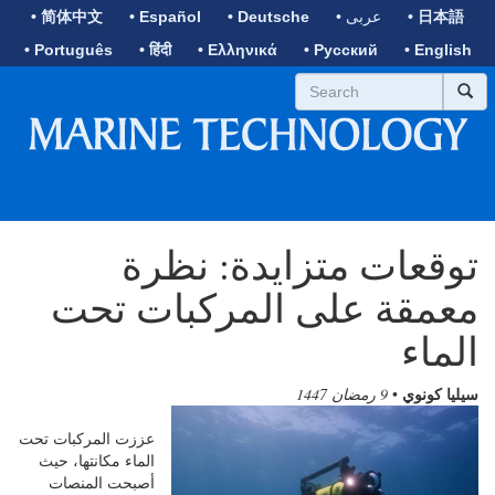
• 日本語
• عربى
• Deutsche
• Español
• 简体中文
• Português
• हिंदी
• Ελληνικά
• Русский
• English
توقعات متزايدة: نظرة
معمقة على المركبات تحت
الماء
سيليا كونوي
•
9 رمضان 1447
عززت المركبات تحت
الماء مكانتها، حيث
أصبحت المنصات