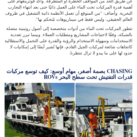
عن طريق الحد من المواقف الخطرة أو المتطرفة. وأكد فوثرينغهام على
أهمية قدرة المركبات تحت الماء على العمل ذاتيًا حتى بعد انتهاء التجارب
البحرية. وأضاف: "من المتوقع أن تعمل الأنظمة ذاتية التشغيل في ظروف
العالم الحقيقي، وليس فقط في سيناريوهات مُتحكم بها".
تتطور المركبات تحت الماء من أدوات متخصصة إلى أصول روتينية متصلة
بالشبكة، وفقًا لاحتياجات المشاريع ومتطلبات العملاء. وبينما تبرز تعددية
الاستخدامات وسهولة الاستخدام والرؤية والقدرة على التحمل والاستقلالية
كاتجاهات شائعة لمركبات الجيل القادم، فإنها تُشير أيضًا إلى إمكانيات لا
حدود لها على ما يبدو لا تزال تنتظرنا.
بصمة أصغر، مهام أوسع: كيف توسع مركبات CHASING
ROVs قدرات التفتيش تحت سطح البحر