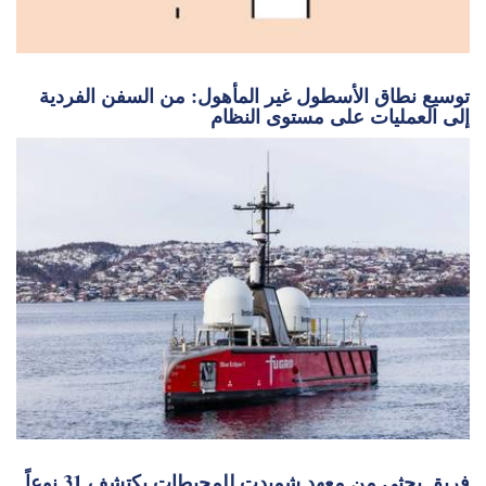
توسيع نطاق الأسطول غير المأهول: من السفن الفردية
إلى العمليات على مستوى النظام
فريق بحثي من معهد شميدت للمحيطات يكتشف 31 نوعاً