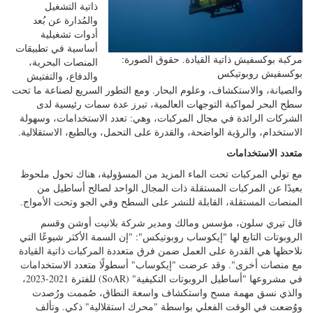
ذاتية التشغيل
والمُدارة عن بُعد
أدوات تشغيلية
أساسية في تطبيقات
مركبة بوكسفيش ذاتية القيادة. حقوق الصورة:
المنصات البحرية،
بوكسفيش روبوتيكس
والدفاع، والتفتيش
والصيانة، والاستكشاف، وعلوم البحار. ومع التطور السريع لصناعة ما تحت
سطح البحر لمواكبة التوجهات العالمية، تبرز عدة سمات رئيسية لدى
الشركات الرائدة في مجال المركبات، وهي: تعدد الاستخدامات، وسهولة
الاستخدام، والرؤية الواضحة، والقدرة على التحمل، وبالطبع، الاستقلالية.
متعدد الاستخدامات
مع تولي المركبات تحت الماء المزيد من المسؤولية، هناك تحول ملحوظ
بعيدًا عن المركبات المستقلة ذات المجال الواحد لصالح أساطيل من
المنصات المستقلة، القابلة للنشر على السطح وفي الجو وتحت الأمواج.
قال تيري سلون، مؤسس ومالك ومدير شركة بلانيت أوشن وقسم
الروبوتات التابع لها "إيكوساب روبوتيكس": "إن السمة الأكثر شيوعًا التي
نلاحظها هي القدرة على العمل ضمن فرق متعددة المركبات ذاتية القيادة
مع منصات أخرى". وقد عرضت "إيكوساب" أسطولًا متعدد الاستخدامات
في مشروعها "أساطيل الروبوتات التكيفية" (SoAR) للفترة 2021-2023،
والذي نسق مهمة مسح واستكشاف واسعة النطاق، صُممت ورُصدت
ووُضعت في الوقت الفعلي بواسطة "محرك استقلالية" ذكي. وتألف