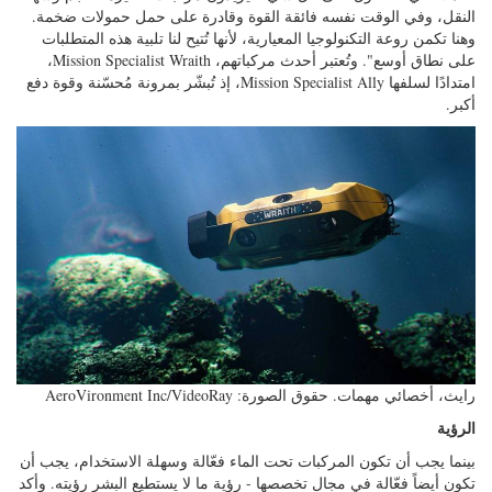
النقل، وفي الوقت نفسه فائقة القوة وقادرة على حمل حمولات ضخمة.
وهنا تكمن روعة التكنولوجيا المعيارية، لأنها تُتيح لنا تلبية هذه المتطلبات
على نطاق أوسع". وتُعتبر أحدث مركباتهم، Mission Specialist Wraith،
امتدادًا لسلفها Mission Specialist Ally، إذ تُبشّر بمرونة مُحسّنة وقوة دفع
أكبر.
رايث، أخصائي مهمات. حقوق الصورة: AeroVironment Inc/VideoRay
الرؤية
بينما يجب أن تكون المركبات تحت الماء فعّالة وسهلة الاستخدام، يجب أن
تكون أيضاً فعّالة في مجال تخصصها - رؤية ما لا يستطيع البشر رؤيته. وأكد