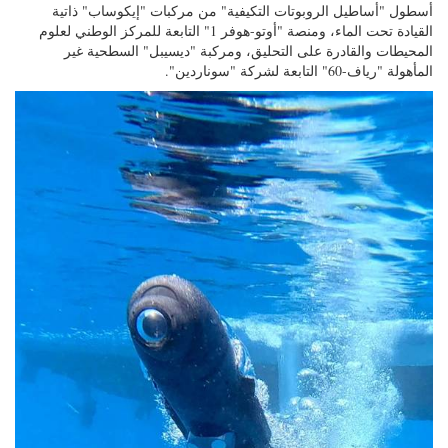
أسطول "أساطيل الروبوتات التكيفية" من مركبات "إيكوساب" ذاتية
القيادة تحت الماء، ومنصة "أوتو-هوفر 1" التابعة للمركز الوطني لعلوم
المحيطات والقادرة على التحليق، ومركبة "ديسيبل" السطحية غير
المأهولة "رياف-60" التابعة لشركة "سوناردين".