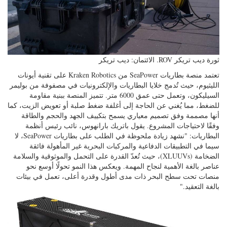
ثورة ديب تريكر ROV. الائتمان: ديب تريكر
تعتمد منصة بطاريات SeaPower من Kraken Robotics على تقنية أيونات
الليثيوم، حيث تُدمج خلايا البطاريات والإلكترونيات في مصفوفة من بوليمر
السيليكون، وتعمل حتى عمق 6000 متر. تتميز المنصة ببنية مقاومة
للضغط، مما يُغني عن الحاجة إلى أغلفة ضغط صلبة أو تعويض الزيت، كما
أنها مصممة وفق تصميم معياري يسمح بتكييف الجهد والحجم والطاقة
وفقًا لاحتياجات المشروع. يقول باتريك بارانهوس، نائب رئيس أنظمة
البطاريات: "نشهد زيادة ملحوظة في الطلب على بطاريات SeaPower، لا
سيما في التطبيقات الدفاعية والمركبات البحرية غير المأهولة فائقة
الضخامة (XLUUVs)، حيث تُعدّ القدرة على التحمل والموثوقية والسلامة
عناصر بالغة الأهمية لنجاح المهمة. ويعكس هذا النمو تحولًا أوسع نحو
منصات تحت سطح البحر ذات مدى أطول وقدرة أعلى، تعمل في بيئات
بالغة التعقيد."