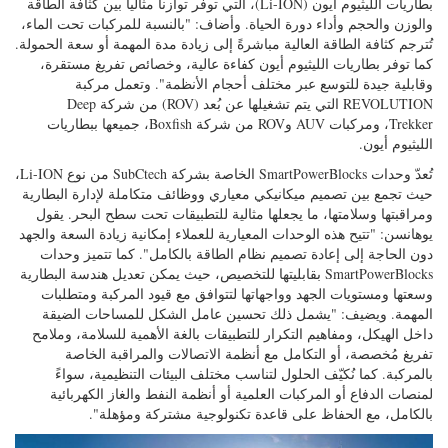
بطاريات الليثيوم أيون (Li-ION)، التي توفر توازناً مثالياً بين كثافة الطاقة
والوزن والحجم وأداء دورة الحياة. وأضاف: "بالنسبة للمركبات تحت الماء،
تُترجم كثافة الطاقة العالية مباشرةً إلى زيادة مدة المهمة أو سعة الحمولة.
كما توفر بطاريات الليثيوم أيون كفاءة عالية، وخصائص تفريغ مستقرة،
وقابلية جيدة للتوسع عبر مختلف أحجام الأنظمة". وتعمل مركبة
REVOLUTION التي يتم تشغيلها عن بُعد (ROV) من شركة Deep
Trekker، ومركبات AUV وROV من شركة Boxfish، جميعها ببطاريات
الليثيوم أيون.
تُعدّ وحدات SmartPowerBlocks الخاصة بشركة SubCtech من نوع Li-ION،
حيث تجمع بين تصميم ميكانيكي معياري ووظائف متكاملة لإدارة البطارية
ومراقبتها وسلامتها، ما يجعلها مثالية للتطبيقات تحت سطح البحر. يقول
يوهانسن: "تتيح هذه الوحدات المعيارية للعملاء إمكانية زيادة السعة والجهد
دون الحاجة إلى إعادة تصميم نظام الطاقة بالكامل". كما تتميز وحدات
SmartPowerBlocks بقابليتها للتخصيص، حيث يمكن تعديل هندسة البطارية
وسعتها ومستويات الجهد وواجهاتها لتتوافق مع قيود المركبة ومتطلبات
المهمة. ويضيف: "يشمل ذلك تحسين عامل الشكل للمساحات الضيقة
داخل الهيكل، ومفاهيم التكرار للتطبيقات بالغة الأهمية للسلامة، وملامح
تفريغ مُخصصة، أو التكامل مع أنظمة الاتصالات والمراقبة الخاصة
بالمركبة. كما نُكيّف الحلول لتناسب مختلف البيئات التنظيمية، سواءً
لمنصات الدفاع أو المركبات العلمية أو أنظمة النفط والغاز الكهربائية
بالكامل، مع الحفاظ على قاعدة تكنولوجية مشتركة ومؤهلة".