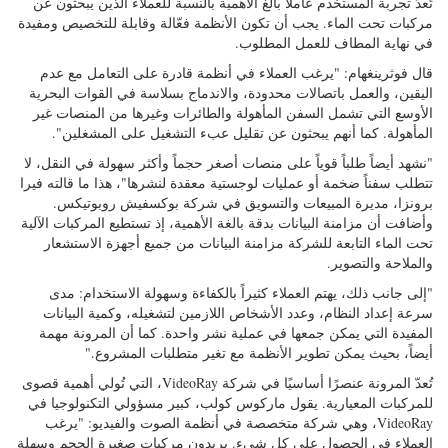
تُعدّ تجربة المستخدم عاملاً بالغ الأهمية بالنسبة للعملاء الذين يبحثون عن
مركبات تحت الماء. يجب أن تكون الأنظمة فعّالة وقابلة للتخصيص ومفيدة
في نهاية المطاف للعمل المطلوب.
قال فوثرينغهام: "يرغب العملاء في أنظمة قادرة على التعامل مع عدم
اليقين، والعمل باتصالات محدودة، والاندماج بسلاسة في القوات البحرية
الأوسع التي تشمل السفن المأهولة والطائرات وغيرها من المنصات غير
المأهولة. كما أنهم يبحثون عن تقليل عبء التشغيل على المشغلين".
"نشهد أيضاً طلباً قوياً على منصات أصغر حجماً وأكثر سهولة في النقل، لا
تتطلب سفناً ضخمة أو عمليات لوجستية معقدة لنشرها"، هذا ما قالته فيرا
برونزا، مديرة المبيعات والتسويق في شركة بوكسفيش روبوتيكس.
وأضافت أن مزامنة البيانات بدقة بالغة الأهمية، إذ تستطيع المركبات الآلية
تحت الماء التابعة للشركة مزامنة البيانات من جميع أجهزة الاستشعار
والملاحة والتصوير.
"إلى جانب ذلك، يهتم العملاء كثيراً بالكفاءة وسهولة الاستخدام: مدى
سرعة إعداد النظام، وعدد الأشخاص اللازمين لتشغيله، وكمية البيانات
المفيدة التي يمكن جمعها في عملية نشر واحدة. كما أن المرونة مهمة
أيضاً، بحيث يمكن تطوير الأنظمة مع تغير متطلبات المشروع."
تُعدّ المرونة عنصرًا أساسيًا في شركة VideoRay، التي تُولي أهمية قصوى
للمركبات المعيارية. يقول ماركوس كولب، كبير مسؤولي التكنولوجيا في
VideoRay، وهي شركة متخصصة في أنظمة الصوت والفيديو: "يرغب
العملاء في الحصول على كل شيء. يريدون مركبات صغيرة الحجم وسهلة