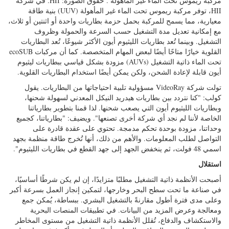
مركبة ريموس تحت الماء غير المأهولة
. حقوق الصورة: HII.
في شركة
HII، توفر مركبة ريموس تحت الماء غير المأهولة (UUV) بنية طاقة
معيارية، مما يسمح للمركبة بحمل حزمة بطاريات واحدة أو اثنتين أو ثلاث،
مع إمكانية تعديل مدة التشغيل حسب السرعة والحمولة وظروف
التشغيل. وبينما تُعد بطاريات الليثيوم أيون الأكثر شيوعًا، تُعد البطاريات
القلوية خيارًا متاحًا أيضًا لبعض المهام المتخصصة. كما أن مركبات ecoSUB
تحت الماء ذاتية التشغيل (AUVs) مزودة بشكل قياسي ببطاريات ليثيوم
أيون قابلة لإعادة الشحن، ولكن يمكن أيضًا استخدام البطاريات القلوية.
تولت شركة VideoRay مسؤولية تلبية احتياجاتها من البطاريات. يقول
كولب: "كنا نتردد بين بطاريات هيدريد النيكل المعدني لسهولة شحنها،
وبطاريات الليثيوم أيون التي يصعب شحنها. لذا قمنا بتطوير بطارياتنا
الخاصة لأننا لم نجد أي شركة أخرى تصنعها". ويضيف: "بطارياتنا، كجميع
وحداتنا، مزودة بوحدة تحكم مدمجة. تحتوي على عقدة قادرة على
التواصل لطلب المعلومات. والأهم من ذلك، أنها تُخرج طاقة منظمة بجهد
اسمي 48 فولت، ثم ينخفض الجهد إلى جهد القطع في بطاريات الليثيوم".
استقلال
أصبحت الأنظمة ذاتية التشغيل مطلبًا متزايدًا، إن لم يكن شرطًا أساسيًا،
في صناعة ما تحت سطح البحر وخارجها، لتمكين إنجاز العمل بسرعة أكبر
وعلى مدى فترة أطول مقارنةً بالتشغيل البشري. ببساطة، يُمكن جمع
ومعالجة وعرض المزيد من البيانات. في تطبيقات المنصات البحرية
والاستكشاف والدفاع، تُقلل الأنظمة ذاتية التشغيل من مستوى المخاطر