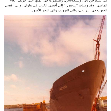
في ستورجن باي، ويسكونسن، واستمرت في عملها حتى خريف العام
الماضي. وقد وصلت
"إنديفور
" إلى أقصى الغرب في هاواي، وإلى أقصى
الجنوب في البرازيل، وإلى النرويج، وإلى البحر الأسود.