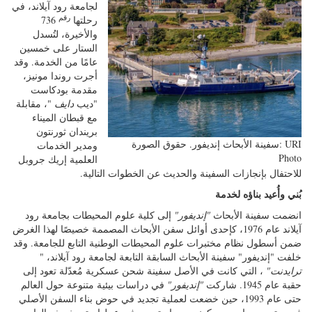
لجامعة رود آيلاند، في
رقم
رحلتها
736
والأخيرة، لتُسدل
الستار على خمسين
عامًا من الخدمة. وقد
أجرت روندا مونيز،
مقدمة بودكاست
"ديب
دايف
"، مقابلة
مع قبطان الميناء
بريندان ثورنتون
سفينة الأبحاث إنديفور. حقوق الصورة: URI
ومدير الخدمات
Photo
العلمية إريك جروبل
للاحتفال بإنجازات السفينة والحديث عن الخطوات التالية.
بُني وأُعيد بناؤه لخدمة
انضمت سفينة الأبحاث
"إنديفور"
إلى كلية علوم المحيطات بجامعة رود
آيلاند عام 1976، كإحدى أوائل سفن الأبحاث المصممة خصيصًا لهذا الغرض
ضمن أسطول نظام مختبرات علوم المحيطات الوطنية التابع للجامعة. وقد
خلفت "إنديفور" سفينة الأبحاث السابقة التابعة لجامعة رود آيلاند، "
ترايدنت"
، التي كانت في الأصل سفينة شحن عسكرية مُعدّلة تعود إلى
حقبة عام 1945. شاركت
"إنديفور"
في دراسات بيئية متنوعة حول العالم
حتى عام 1993، حين خضعت لعملية تجديد في حوض بناء السفن الأصلي