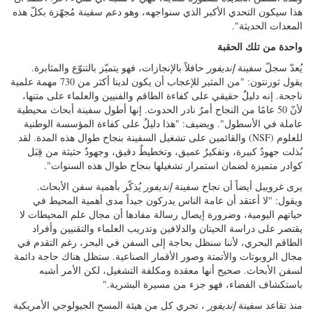
هذا سيكون التحدي الأكبر الذي سنواجهه، وهو دعم سفينة مُجهّزة بكلّ هذه
المعدات الحديثة".
واحدة من تلك الحقبة
يُعدّ سجلّ سفينة
إنديفور
حافلاً بالإنجازات، فهو يتميّز بالتنوّع والمثابرة.
يقول ثورنتون: "من المثير للإعجاب أن يكون لدينا أكثر من 730 مهمة علمية
ناجحة. إنه دليلٌ حقيقي على كفاءة الطاقم والفنيين والعلماء على متنها،
لأنّ 50 عامًا من النجاح أمرٌ نادر الحدوث. إنها أطول سفينة أبحاث محيطية
عاملة في الأسطول". ويضيف: "هذا دليلٌ على كفاءة المؤسسة الوطنية
للعلوم (NSF) والقائمين على تشغيل السفينة بنجاح طوال هذه المدة. لقد
بُذلت جهودٌ كبيرة، وتفكيرٌ عميق، وتخطيطٌ دقيق، وجهودٌ حثيثة من قِبَل
كوادر متميزة لضمان استمرار تشغيلها بنجاح طوال هذه السنوات".
يرى غرويبل أيضاً أن نجاح سفينة
إنديفور
يُذكّر بأهمية سفن الأبحاث.
ويقول: "لا أعتقد أن عامة الناس يدركون جيداً مدى أهمية المحيط في
حياتهم اليومية، وضرورة إيصال رسالة مفادها أن مجال علم المحيطات لا
يقتصر على دراسة الحيتان والدلافين وتدريب العلماء والتقنيين وأفراد
الطاقم البحري، لأننا سنظل بحاجة إلى السفن في البحر، رغم التقدم في
مجال الروبوتات والأتمتة وصور الأقمار الصناعية. ستظل هناك حاجة دائمة
لسفن الأبحاث. صحيح أنها معقدة ومكلفة التشغيل، لكن الأمر أشبه
باستكشاف الفضاء، فهو جزء من مسيرة البشرية."
منذ تقاعد سفينة
إنديفور
، تجري كل من هيئة المسح الجيولوجي الأمريكية