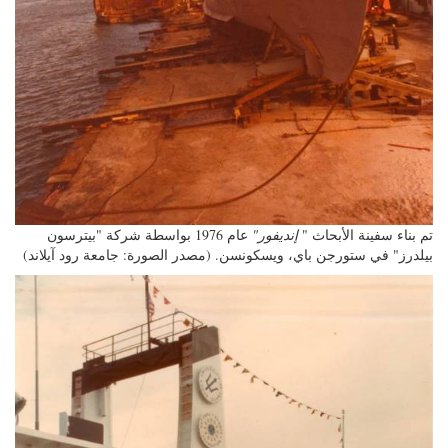
تم بناء سفينة الأبحاث "
إنديفور"
عام 1976 بواسطة شركة "بيترسون
بيلدرز" في ستورجن باي، ويسكونسن. (مصدر الصورة: جامعة رود آيلاند)