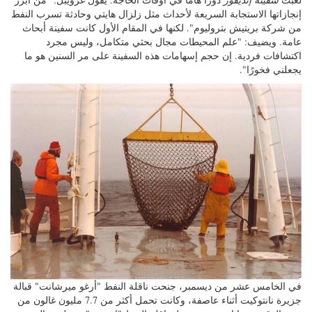
إنجازاتها الاستجابة السريعة لأحداث مثل زلزال هايتي وحادثة تسرب النفط
من شركة بريتيش بتروليوم". لكنها في المقام الأول كانت سفينة أبحاث
عامة. ويضيف: "علم المحيطات مجال بحثي متكامل، وليس مجرد
اكتشافات فردية. إن حجم إسهامات هذه السفينة على مر السنين هو ما
يجعلني فخورًا".
في الخامس عشر من ديسمبر، جنحت ناقلة النفط "أرغو ميرشانت" قبالة
جزيرة نانتوكيت أثناء عاصفة، وكانت تحمل أكثر من 7.7 مليون غالون من