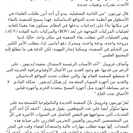
الأحدث بقدرات وتقنيات جديدة.
قال ثورنتون: "من الناحية التشغيلية، يبدو أن أحد أبرز طلبات العلماء في
الأسطول هو أنظمة تحديد المواقع الديناميكية. فهذا يسمح للسفينة بالبقاء
في مكانها بناءً على إحداثيات ندخلها في النظام. سيكون هذا مفيدًا للغاية
لعمليات المركبات الموجهة عن بُعد (ROV) والمركبات ذاتية القيادة (AUV)،
وهي العمليات التي تتطلب بقاء السفينة في مكان واحد. حاليًا، لدينا
مروحة واحدة، ودفة واحدة، ومحرك دفع أمامي. لذا، يتطلب الأمر الكثير
من التحكم في السفينة، ويمكننا إنجاز المهمة، لكن الدقة هي ما يتطلع إليه
المجتمع العلمي."
وأضاف غرويبل: "أحد الأسباب الرئيسية لاستبدال سفينة
إنديفور
، على
الرغم من قدمها، هو وجود العديد من الأعمال الأوقيانوغرافية الحديثة التي
لا تستطيع السفينة القيام بها، والتي تتطلب تحديد المواقع الديناميكي
والعديد من أجهزة السونار المتقدمة. إن هيكل
إنديفور
- شكله المادي - لا
يدعم ببساطة أجهزة مثل أجهزة المسح متعددة الحزم وأجهزة قياس
الأعماق تحت القاع."
يُقرّ ثورنتون وغرويبل بأنّ السفينة الجديدة والتكنولوجيا المُستخدمة على
متنها ستُؤثّر أيضاً على عدد الموظفين. يقول غرويبل: "أعتقد أنّ أحد أكبر
التحديات التي سنواجهها هو النقص الحاصل في السنوات الأخيرة في كلٍّ
من المتخصصين البحريين والفنيين البحريين القادرين على صيانة هذه
المعدات. إنّها مهنة تتطلب مهارات عالية واستعداداً لقضاء وقت في البحر.
وهذه السفن الجديدة متطورة للغاية، فهي لا تُشبه أيّ شيء آخر. أعتقد أنّ