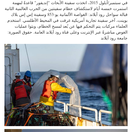
في سبتمبر/أيلول 2015، اتخذت سفينة الأبحاث "إنديفور" قاعدةً لمهمة
استمرت خمسة أيام لاستكشاف حطام سفينتين من الحرب العالمية الثانية
قبالة سواحل رود آيلاند: الغواصة الألمانية يو-853 وسفينة إس إس بلاك
بوينت، آخر سفينة تجارية أمريكية غرقت في المحيط الأطلسي. استخدم
العلماء مركبات يتم التحكم فيها عن بُعد لمسح الحطام، وبثوا عمليات
الغوص مباشرةً عبر الإنترنت وعلى قناة رود آيلاند العامة. حقوق الصورة:
جامعة رود آيلاند