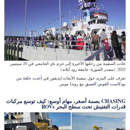
عادت السفينة من رحلتها الأخيرة إلى حرم باي الجامعي في 20 سبتمبر
2025. (مصدر الصورة: جامعة رود آيلاند)
تعرف على المزيد حول سفينة الأبحاث
إنديفور
في
أحدث حلقة من
بودكاست الغوص العميق
مع روندا مونيز.
بصمة أصغر، مهام أوسع: كيف توسع مركبات CHASING
ROVs قدرات التفتيش تحت سطح البحر