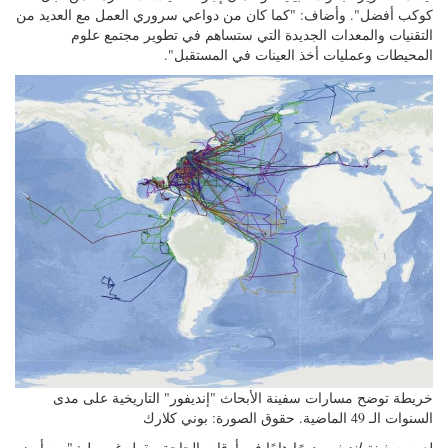
كوكب أفضل". وأضاف: "كما كان من دواعي سروري العمل مع العديد من
التقنيات والمعدات الجديدة التي ستساهم في تطوير مجتمع علوم
المحيطات وعمليات أخذ العينات في المستقبل".
خريطة توضح مسارات سفينة الأبحاث "إنديفور" التاريخية على مدى
السنوات الـ 49 الماضية. حقوق الصورة: بوني كلارك
لعبت
سفينة إنديفور
دورًا هامًا في أوقات الحاجة. يقول غرويبل: "من أبرز