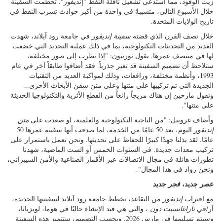
زيت الوقود، مما استدعى تشغيل ناقلة النفط "إنديفور". تحطمت السفينة
خلال الأسبوع التالي، متسببةً في واحدة من أكبر حوادث تسرب النفط في
تاريخ الولايات المتحدة.
خلال نصف القرن الذي قضته
سفينة إنديفور
في جامعة رود آيلاند، شهدت
العديد من التحديثات التكنولوجية، بما في ذلك عملية التجديد التي خضعت
لها في منتصف عمرها. يقول ثورنتون: "إذا نظرت إلى صور مختلفة،
ستلاحظ أن تصميم السفينة قد تغير جذرياً. فقد أضافوا طابقاً آخر في عام
1993، وأنظمة مختلفة، ورافعات، وذلك لمواكبة العديد من التقنيات
الجديدة التي تم تركيبها على متنها وعلى متن سفن الأبحاث الأخرى...
ونقول مازحين إن هناك مزيجاً رائعاً من القطع الأثرية والتكنولوجيا الحديثة
على متنها".
وأضاف غرويبل: "من الناحية التكنولوجية والعلمية، لو صعدت على
متن
إنديفور
اليوم، بعد 50 عامًا من الخدمة، لما صدقت أنها سفينة عمرها 50
عامًا. لقد بذلنا جهدًا كبيرًا للحفاظ على تحديثها. ونحن نعمل باستمرار على
تركيب معدات جديدة. في السنوات الخمس أو الست الماضية، شهدنا
تطورات هائلة في مجال الاتصالات عبر الأقمار الصناعية والأمن السيبراني،
ونحن رواد في هذا المجال".
عصر جديد،
جديد
فجر
مع اقتراب
إنديفور
من التقاعد، تخطط جامعة رود آيلاند لسفينتها الجديدة،
آر/في
ناراغانسيت دون
، والتي هي قيد الإنشاء حاليًا في هوما، لويزيانا،
وسيتم تسليمها في مارس 2026. وبحسب التصميم، ستتميز هذه السفينة