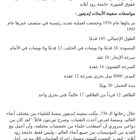
حقوق الصورة: جامعة رود آيلاند
مواصفات
:
سفينة الأبحاث إنديفور
تم بناؤها عام 1976 وخضعت لعملية تجديد رئيسية في منتصف عمرها عام
1993
الطول الإجمالي: 185 قدمًا
المسودة: 18 قدمًا و6 بوصات في الخلف، 12 قدمًا و6 بوصات في الأمام
سرعة الإبحار: 10 عقد
السرعة القصوى: 14 عقدة
المدى: 8000 ميل بحري بسرعة 12 عقدة
مدة التحمل: 30 يومًا
الطاقم: 12 فرداً من الطاقم، 17 عالماً، فني بحري واحد
خلال رحلاتها الـ 736، مثّلت
سفينة إنديفور
منصةً للعلماء من مختلف أنحاء
العالم، ومنصةً لعرض أحدث التقنيات. وصرح ثورنتون قائلاً: "لقد كان من
دواعي سروري أن أصطحب علماء من تخصصات مختلفة، وأن أعمل مع
العديد من المؤسسات من جميع أنحاء العالم - وليس فقط جامعة رود
آيلاند - لتعزيز البحوث البيئية، وضمان إجراء القياسات اللازمة من أجل