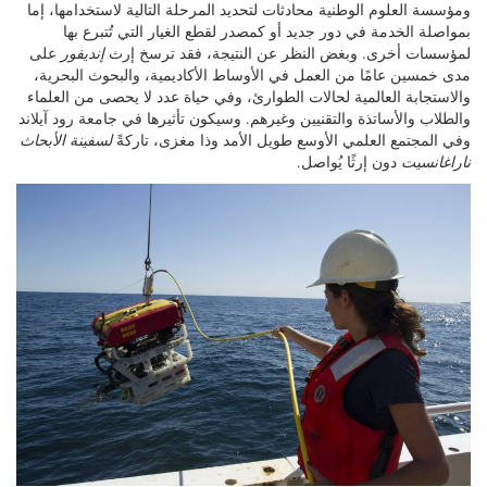
ومؤسسة العلوم الوطنية محادثات لتحديد المرحلة التالية لاستخدامها، إما
بمواصلة الخدمة في دور جديد أو كمصدر لقطع الغيار التي تُتبرع بها
لمؤسسات أخرى. وبغض النظر عن النتيجة، فقد ترسخ إرث
إنديفور
على
مدى خمسين عامًا من العمل في الأوساط الأكاديمية، والبحوث البحرية،
والاستجابة العالمية لحالات الطوارئ، وفي حياة عدد لا يحصى من العلماء
والطلاب والأساتذة والتقنيين وغيرهم. وسيكون تأثيرها في جامعة رود آيلاند
وفي المجتمع العلمي الأوسع طويل الأمد وذا مغزى، تاركةً
لسفينة الأبحاث
ناراغانسيت
دون إرثًا يُواصل.