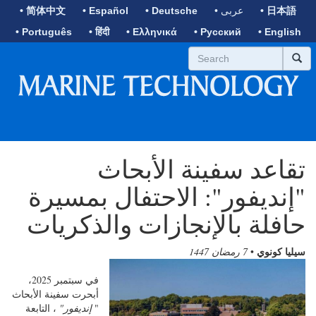
• 日本語
• عربى
• Deutsche
• Español
• 简体中文
• Português
• हिंदी
• Ελληνικά
• Русский
• English
تقاعد سفينة الأبحاث
"إنديفور": الاحتفال بمسيرة
حافلة بالإنجازات والذكريات
سيليا كونوي
•
7 رمضان 1447
في سبتمبر 2025،
أبحرت سفينة الأبحاث
"
إنديفور"
، التابعة